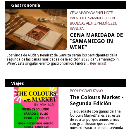
Gastronomía
CENA MARIDADA EN EL HOTEL
PALACIO DE SAMANIEGO CON
BODEGAS ALÚTIZ Y REMÍREZ DE
GANUZA
CENA MARIDADA DE
“SAMANIEGO IN
WINE”
Los vinos de Alútiz y Remírez de Ganuza serán los participantes de la
segunda de las cenas maridadas de la edición 2023 de "Samaniego in
Wine". Este singular evento gastronómico tendrá ...
(leer más)
Viajes
POP UP CAMPUZANO
The Colours Market -
Segunda Edición
¿Te quedaste con ganas de The
Colours Market? Si es así, estás
de suerte, porque anunciamos
con gran ilusión que vuelve a
nuestro espacio, en una segunda