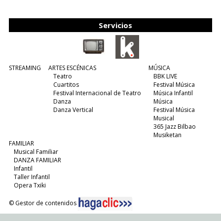
edición y viene para quedarse....
(leer más)
Servicios
STREAMING
ARTES ESCÉNICAS
MÚSICA
Teatro
BBK LIVE
Cuartitos
Festival Música
Festival Internacional de Teatro
Música Infantil
Danza
Música
Danza Vertical
Festival Música
Musical
365 Jazz Bilbao
Musiketan
FAMILIAR
Musical Familiar
DANZA FAMILIAR
Infantil
Taller Infantil
Opera Txiki
© Gestor de contenidos