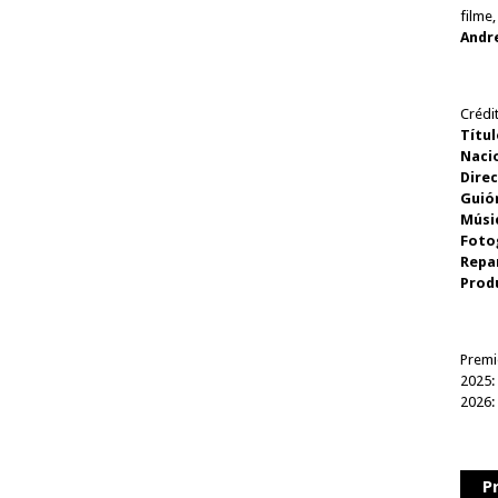
filme,
Andr
Crédi
Títul
Naci
Direc
Guió
Músi
Foto
Repa
Prod
Premi
2025: 
2026:
P