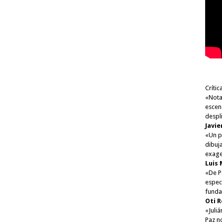
Crític
«Notab
escen
despl
Javie
«Un p
dibuja
exage
Luis 
«De Pa
espec
fundam
Oti 
«Juliá
Paz n