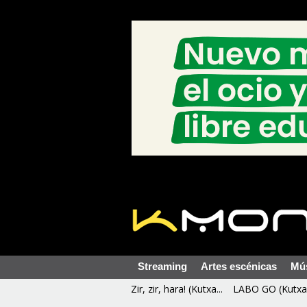
Streaming
Artes escénicas
Mú
Zir, zir, hara! (Kutxa...
LABO GO (Kutxa 