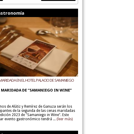
stronomía
MARIDADA EN EL HOTEL PALACIO DE SAMANIEGO
ODEGAS ALÚTIZ Y REMÍREZ DE GANUZA
 MARIDADA DE “SAMANIEGO IN WINE”
inos de Alútiz y Remírez de Ganuza serán los
cipantes de la segunda de las cenas maridadas
 edición 2023 de "Samaniego in Wine". Este
lar evento gastronómico tendrá ...
(leer más)