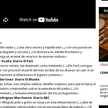
Ga
as
le relato (...) una obra sincera y equilibrada (...) con una puesta en
a elegante y cercana (...) la directora no admite brochazos y
iega un arsenal de recursos de enorme sutileza.»
r Ocaña: Diario El País
CENA 
reciso retrato, tan iluminado como tremendo (...) [De Paz] consigue
CON B
r con precisión el perfil del más terrible de los dramas sin caer ni en
CENA
raciones ni didactismos ni lugares comunes.»
Martínez: Diario El Mundo
z Solvas solo emplea sutileza, detalles esquivos, para que la hija (y el
Los v
tador) comprendan cuál es la naturaleza del padre (...) Es
parti
de la
ental (...) la buena interpretación del trío protagonista.»
singu
Rodríguez Marchante: Diario ABC
n Villagrán pide a gritos un Goya con esta interpretación (...) Júlia de
os mantiene sobrecogidos con un personaje lleno de matices (...) El