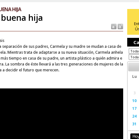
UENA HIJA
 buena hija
En
Ún
sis
Ca
la separación de sus padres, Carmela y su madre se mudan a casa de
uela. Mientras trata de adaptarse a su nueva situación, Carmela anhela
 más tiempo en casa de su padre, un artista plástico a quién admira e
tra. La sombra de éste llevará a las tres generaciones de mujeres de la
a a decidir el futuro que merecen.
Lu
3
10
17
24
31
Ho