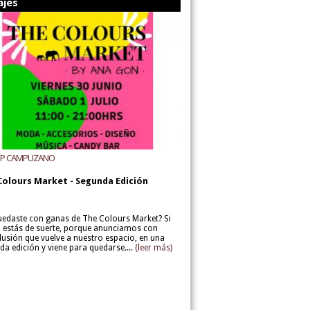
ajes
UP CAMPUZANO
Colours Market - Segunda Edición
uedaste con ganas de The Colours Market? Si
í, estás de suerte, porque anunciamos con
lusión que vuelve a nuestro espacio, en una
da edición y viene para quedarse....
(leer más)