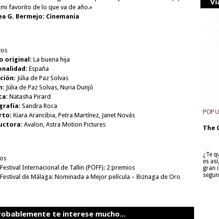
Vi
 mi favorito de lo que va de año.»
ea G. Bermejo: Cinemanía
tos
o original:
La buena hija
onalidad:
España
ción:
Júlia de Paz Solvas
n:
Júlia de Paz Solvas, Nuria Dunjó
ca:
Natasha Pirard
grafía:
Sandra Roca
POP 
rto:
Kiara Arancibia, Petra Martínez, Janet Novás
uctora:
Avalon, Astra Motion Pictures
The 
¿Te q
os
es as
Festival Internacional de Tallin (PÖFF): 2 premios
gran i
segun
 Festival de Málaga: Nominada a Mejor película – Biznaga de Oro
robablemente te interese mucho...