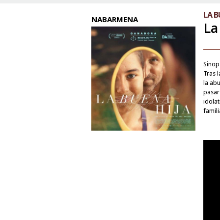
LA B
NABARMENA
La
Sinop
Tras 
la ab
pasar
idola
famili