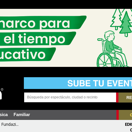
RE
sica
Familiar
Fundazi...
EDI