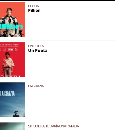
PILLION
Pillion
UN POETA
Un Poeta
LA GRAZIA
SI PUDIERA, TE DARÍA UNA PATADA