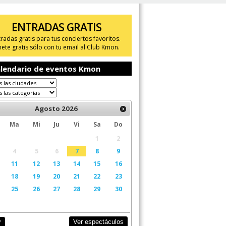
ENTRADAS GRATIS
tradas gratis para tus conciertos favoritos.
ete gratis sólo con tu email al Club Kmon.
lendario de eventos Kmon
Agosto
2026
Ma
Mi
Ju
Vi
Sa
Do
1
2
4
5
6
7
8
9
11
12
13
14
15
16
18
19
20
21
22
23
25
26
27
28
29
30
Ver espectáculos
y