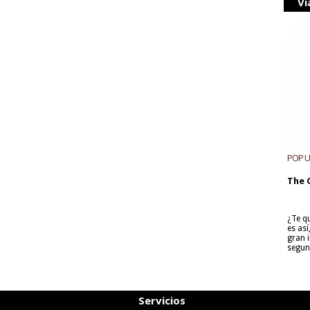
Vi
POP 
The 
¿Te q
es as
gran i
segun
Servicios