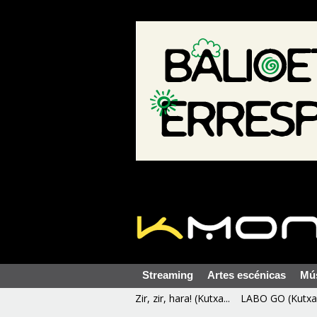
Streaming
Artes escénicas
Mú
Zir, zir, hara! (Kutxa...
LABO GO (Kutxa 