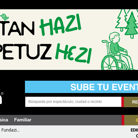
RE
sica
Familiar
Fundazi...
EDI