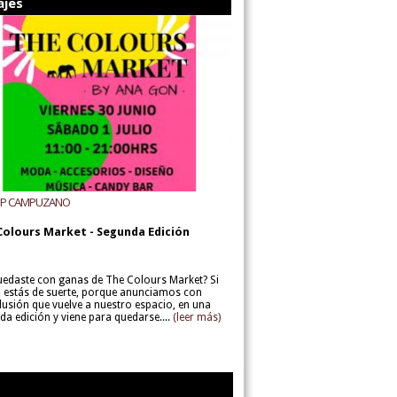
ajes
UP CAMPUZANO
Colours Market - Segunda Edición
uedaste con ganas de The Colours Market? Si
í, estás de suerte, porque anunciamos con
lusión que vuelve a nuestro espacio, en una
da edición y viene para quedarse....
(leer más)