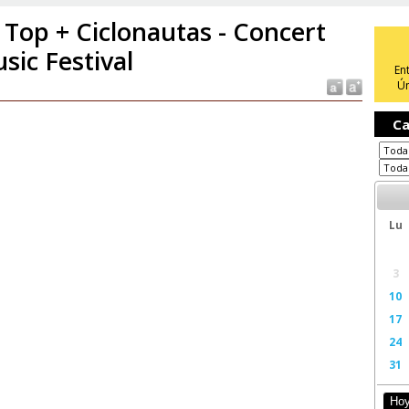
 Top + Ciclonautas - Concert
sic Festival
En
Ún
Ca
Lu
3
10
17
24
31
Ho