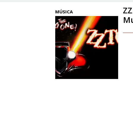
ZZ
MÚSICA
Mu