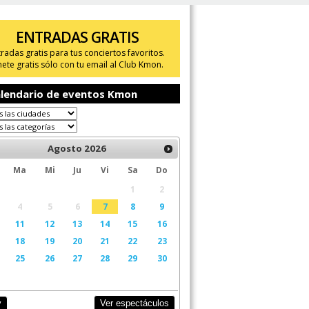
ENTRADAS GRATIS
tradas gratis para tus conciertos favoritos.
ete gratis sólo con tu email al Club Kmon.
lendario de eventos Kmon
Agosto
2026
Ma
Mi
Ju
Vi
Sa
Do
1
2
4
5
6
7
8
9
11
12
13
14
15
16
18
19
20
21
22
23
25
26
27
28
29
30
Ver espectáculos
y