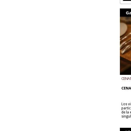
Ga
CENA 
CON B
CENA
Los v
parti
de la
singu