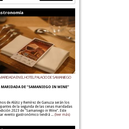
stronomía
MARIDADA EN EL HOTEL PALACIO DE SAMANIEGO
ODEGAS ALÚTIZ Y REMÍREZ DE GANUZA
 MARIDADA DE “SAMANIEGO IN WINE”
inos de Alútiz y Remírez de Ganuza serán los
cipantes de la segunda de las cenas maridadas
 edición 2023 de "Samaniego in Wine". Este
lar evento gastronómico tendrá ...
(leer más)