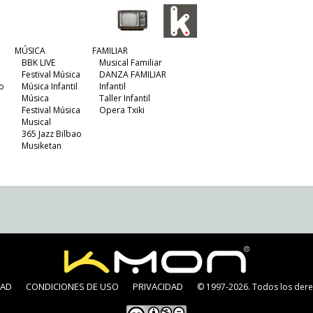
MÚSICA
FAMILIAR
BBK LIVE
Musical Familiar
Festival Música
DANZA FAMILIAR
o
Música Infantil
Infantil
Música
Taller Infantil
Festival Música
Opera Txiki
Musical
365 Jazz Bilbao
Musiketan
DAD
CONDICIONES DE USO
PRIVACIDAD
© 1997-2026. Todos los dere