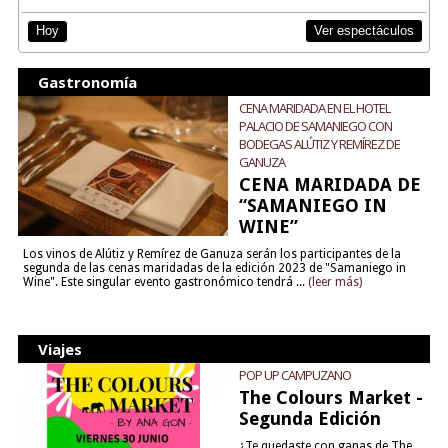
Ver espectáculos
Hoy
Gastronomía
CENA MARIDADA EN EL HOTEL
PALACIO DE SAMANIEGO CON
BODEGAS ALÚTIZ Y REMÍREZ DE
GANUZA
CENA MARIDADA DE
“SAMANIEGO IN
WINE”
Los vinos de Alútiz y Remírez de Ganuza serán los participantes de la
segunda de las cenas maridadas de la edición 2023 de "Samaniego in
Wine". Este singular evento gastronómico tendrá ...
(leer más)
Viajes
POP UP CAMPUZANO
The Colours Market -
Segunda Edición
¿Te quedaste con ganas de The