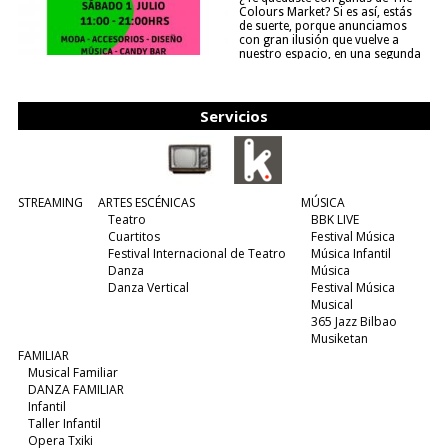
Colours Market? Si es así, estás
de suerte, porque anunciamos
con gran ilusión que vuelve a
nuestro espacio, en una segunda
edición y viene para quedarse....
(leer más)
Servicios
STREAMING
ARTES ESCÉNICAS
MÚSICA
Teatro
BBK LIVE
Cuartitos
Festival Música
Festival Internacional de Teatro
Música Infantil
Danza
Música
Danza Vertical
Festival Música
Musical
365 Jazz Bilbao
Musiketan
FAMILIAR
Musical Familiar
DANZA FAMILIAR
Infantil
Taller Infantil
Opera Txiki