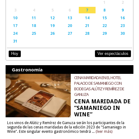
1
2
3
4
5
6
7
8
9
10
11
12
13
14
15
16
17
18
19
20
21
22
23
24
25
26
27
28
29
30
31
Ver espectáculos
Hoy
Gastronomía
CENA MARIDADA EN EL HOTEL
PALACIO DE SAMANIEGO CON
BODEGAS ALÚTIZ Y REMÍREZ DE
GANUZA
CENA MARIDADA DE
“SAMANIEGO IN
WINE”
Los vinos de Alútiz y Remírez de Ganuza serán los participantes de la
segunda de las cenas maridadas de la edición 2023 de "Samaniego in
Wine". Este singular evento gastronómico tendrá ...
(leer más)