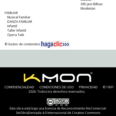
365 Jazz Bilbao
Musiketan
FAMILIAR
Musical Familiar
DANZA FAMILIAR
Infantil
Taller Infantil
Opera Txiki
© Gestor de contenidos
CONFIDENCIALIDAD
CONDICIONES DE USO
PRIVACIDAD
© 1997-
2026. Todos los derechos reservados.
Esta obra está bajo una
licencia de Reconocimiento-NoComercial-
SinObraDerivada 4.0 Internacional de Creative Commons