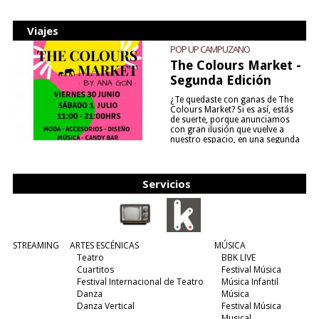
Viajes
POP UP CAMPUZANO
The Colours Market -
Segunda Edición
¿Te quedaste con ganas de The
Colours Market? Si es así, estás
de suerte, porque anunciamos
con gran ilusión que vuelve a
nuestro espacio, en una segunda
edición y viene para quedarse....
(leer más)
Servicios
STREAMING
ARTES ESCÉNICAS
MÚSICA
Teatro
BBK LIVE
Cuartitos
Festival Música
Festival Internacional de Teatro
Música Infantil
Danza
Música
Danza Vertical
Festival Música
Musical