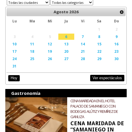
Agosto
2026
Lu
Ma
Mi
Ju
Vi
Sa
Do
1
2
3
4
5
6
7
8
9
10
11
12
13
14
15
16
17
18
19
20
21
22
23
24
25
26
27
28
29
30
31
Ver espectáculos
Hoy
Gastronomía
CENA MARIDADA EN EL HOTEL
PALACIO DE SAMANIEGO CON
BODEGAS ALÚTIZ Y REMÍREZ DE
GANUZA
CENA MARIDADA DE
“SAMANIEGO IN