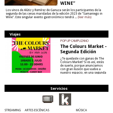
WINE”
Los vinos de Alútiz y Remírez de Ganuza serán los participantes de la
segunda de las cenas maridadas de la edición 2023 de "Samaniego in
Wine". Este singular evento gastronómico tendrá ...
(leer más)
Viajes
POP UP CAMPUZANO
The Colours Market -
Segunda Edición
¿Te quedaste con ganas de The
Colours Market? Si es así, estás
de suerte, porque anunciamos
con gran ilusión que vuelve a
nuestro espacio, en una segunda
edición y viene para quedarse....
(leer más)
Servicios
STREAMING
ARTES ESCÉNICAS
MÚSICA