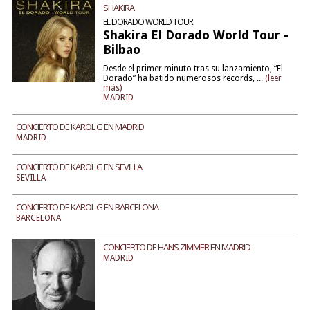
SHAKIRA
EL DORADO WORLD TOUR
Shakira El Dorado World Tour -
Bilbao
Desde el primer minuto tras su lanzamiento, “El
Dorado” ha batido numerosos records, ...
(leer
más)
MADRID
CONCIERTO DE KAROL G EN MADRID
MADRID
CONCIERTO DE KAROL G EN SEVILLA
SEVILLA
CONCIERTO DE KAROL G EN BARCELONA
BARCELONA
CONCIERTO DE HANS ZIMMER EN MADRID
MADRID