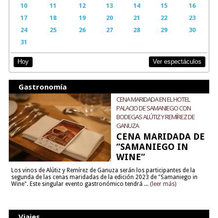
10
11
12
13
14
15
16
17
18
19
20
21
22
23
24
25
26
27
28
29
30
31
Ver espectáculos
Hoy
Gastronomía
CENA MARIDADA EN EL HOTEL
PALACIO DE SAMANIEGO CON
BODEGAS ALÚTIZ Y REMÍREZ DE
GANUZA
CENA MARIDADA DE
“SAMANIEGO IN
WINE”
Los vinos de Alútiz y Remírez de Ganuza serán los participantes de la
segunda de las cenas maridadas de la edición 2023 de "Samaniego in
Wine". Este singular evento gastronómico tendrá ...
(leer más)
Viajes