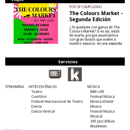
POP UP CAMPUZANO
The Colours Market -
Segunda Edición
¿Te quedaste con ganas de The
Colours Market? Si es así, estás
de suerte, porque anunciamos
con gran ilusión que vuelve a
nuestro espacio, en una segunda
edición y viene para quedarse....
(leer más)
Servicios
STREAMING
ARTES ESCÉNICAS
MÚSICA
Teatro
BBK LIVE
Cuartitos
Festival Música
Festival Internacional de Teatro
Música Infantil
Danza
Música
Danza Vertical
Festival Música
Musical
365 Jazz Bilbao
Musiketan