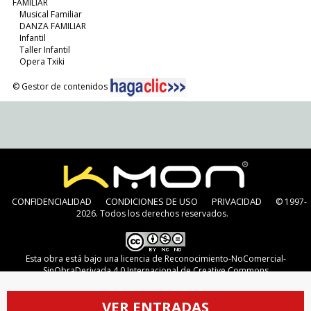
FAMILIAR
Musical Familiar
DANZA FAMILIAR
Infantil
Taller Infantil
Opera Txiki
© Gestor de contenidos
CONFIDENCIALIDAD
CONDICIONES DE USO
PRIVACIDAD
© 1997-
2026. Todos los derechos reservados.
Esta obra está bajo una
licencia de Reconocimiento-NoComercial-
SinObraDerivada 4.0 Internacional de Creative Commons
VER ENTRADAS