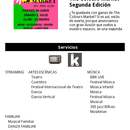
Segunda Edición
¿Te quedaste con ganas de The
Colours Market? Si es así, estás
de suerte, porque anunciamos
con gran ilusión que vuelve a
nuestro espacio, en una segunda
edición y viene para quedarse....
(leer más)
Servicios
STREAMING
ARTES ESCÉNICAS
MÚSICA
Teatro
BBK LIVE
Cuartitos
Festival Música
Festival Internacional de Teatro
Música Infantil
Danza
Música
Danza Vertical
Festival Música
Musical
365 Jazz Bilbao
Musiketan
FAMILIAR
Musical Familiar
DANZA FAMILIAR