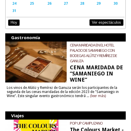
24
25
26
27
28
29
30
31
Ver espectáculos
Hoy
Gastronomía
CENA MARIDADA EN EL HOTEL
PALACIO DE SAMANIEGO CON
BODEGAS ALÚTIZ Y REMÍREZ DE
GANUZA
CENA MARIDADA DE
“SAMANIEGO IN
WINE”
Los vinos de Alútiz y Remírez de Ganuza serán los participantes de la
segunda de las cenas maridadas de la edición 2023 de "Samaniego in
Wine". Este singular evento gastronómico tendrá ...
(leer más)
Viajes
POP UP CAMPUZANO
The Colours Market -