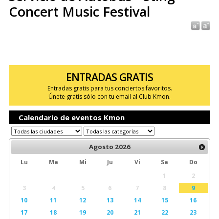
Concert Music Festival
ENTRADAS GRATIS
Entradas gratis para tus conciertos favoritos.
Únete gratis sólo con tu email al Club Kmon.
Calendario de eventos Kmon
Agosto
2026
Lu
Ma
Mi
Ju
Vi
Sa
Do
1
2
3
4
5
6
7
8
9
10
11
12
13
14
15
16
17
18
19
20
21
22
23