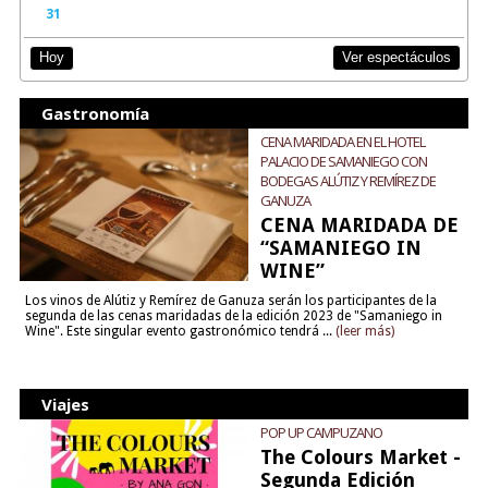
31
Ver espectáculos
Hoy
Gastronomía
CENA MARIDADA EN EL HOTEL
PALACIO DE SAMANIEGO CON
BODEGAS ALÚTIZ Y REMÍREZ DE
GANUZA
CENA MARIDADA DE
“SAMANIEGO IN
WINE”
Los vinos de Alútiz y Remírez de Ganuza serán los participantes de la
segunda de las cenas maridadas de la edición 2023 de "Samaniego in
Wine". Este singular evento gastronómico tendrá ...
(leer más)
Viajes
POP UP CAMPUZANO
The Colours Market -
Segunda Edición