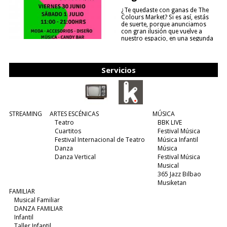
¿Te quedaste con ganas de The
Colours Market? Si es así, estás
de suerte, porque anunciamos
con gran ilusión que vuelve a
nuestro espacio, en una segunda
edición y viene para quedarse....
(leer más)
Servicios
STREAMING
ARTES ESCÉNICAS
MÚSICA
Teatro
BBK LIVE
Cuartitos
Festival Música
Festival Internacional de Teatro
Música Infantil
Danza
Música
Danza Vertical
Festival Música
Musical
365 Jazz Bilbao
Musiketan
FAMILIAR
Musical Familiar
DANZA FAMILIAR
Infantil
Taller Infantil