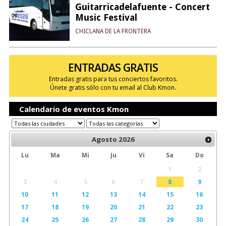
Guitarricadelafuente - Concert
Music Festival
CHICLANA DE LA FRONTERA
ENTRADAS GRATIS
Entradas gratis para tus conciertos favoritos.
Únete gratis sólo con tu email al Club Kmon.
Calendario de eventos Kmon
Agosto
2026
Lu
Ma
Mi
Ju
Vi
Sa
Do
1
2
3
4
5
6
7
8
9
10
11
12
13
14
15
16
17
18
19
20
21
22
23
24
25
26
27
28
29
30