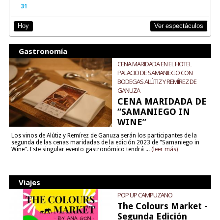
31
Ver espectáculos
Hoy
Gastronomía
CENA MARIDADA EN EL HOTEL
PALACIO DE SAMANIEGO CON
BODEGAS ALÚTIZ Y REMÍREZ DE
GANUZA
CENA MARIDADA DE
“SAMANIEGO IN
WINE”
Los vinos de Alútiz y Remírez de Ganuza serán los participantes de la
segunda de las cenas maridadas de la edición 2023 de "Samaniego in
Wine". Este singular evento gastronómico tendrá ...
(leer más)
Viajes
POP UP CAMPUZANO
The Colours Market -
Segunda Edición