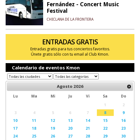
Fernández - Concert Music
Festival
CHICLANA DE LA FRONTERA
ENTRADAS GRATIS
Entradas gratis para tus conciertos favoritos.
Únete gratis sólo con tu email al Club Kmon.
Calendario de eventos Kmon
Agosto
2026
Lu
Ma
Mi
Ju
Vi
Sa
Do
1
2
3
4
5
6
7
8
9
10
11
12
13
14
15
16
17
18
19
20
21
22
23
24
25
26
27
28
29
30