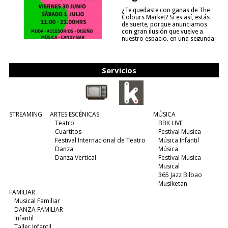
¿Te quedaste con ganas de The
Colours Market? Si es así, estás
de suerte, porque anunciamos
con gran ilusión que vuelve a
nuestro espacio, en una segunda
edición y viene para quedarse....
(leer más)
Servicios
STREAMING
ARTES ESCÉNICAS
MÚSICA
Teatro
BBK LIVE
Cuartitos
Festival Música
Festival Internacional de Teatro
Música Infantil
Danza
Música
Danza Vertical
Festival Música
Musical
365 Jazz Bilbao
Musiketan
FAMILIAR
Musical Familiar
DANZA FAMILIAR
Infantil
Taller Infantil