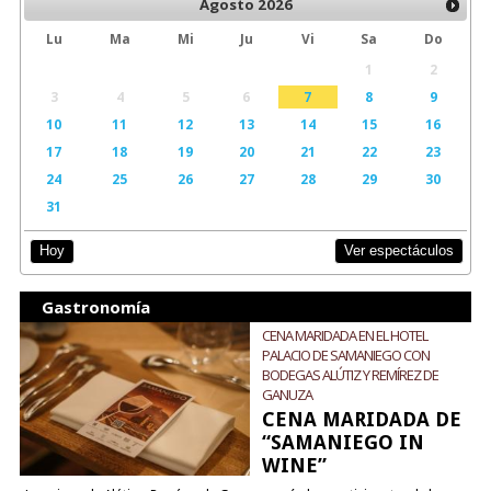
Agosto
2026
Lu
Ma
Mi
Ju
Vi
Sa
Do
1
2
3
4
5
6
7
8
9
10
11
12
13
14
15
16
17
18
19
20
21
22
23
24
25
26
27
28
29
30
31
Ver espectáculos
Hoy
Gastronomía
CENA MARIDADA EN EL HOTEL
PALACIO DE SAMANIEGO CON
BODEGAS ALÚTIZ Y REMÍREZ DE
GANUZA
CENA MARIDADA DE
“SAMANIEGO IN
WINE”