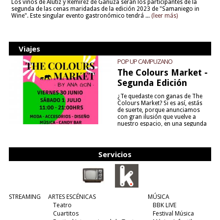
Los vinos de Alútiz y Remírez de Ganuza serán los participantes de la
segunda de las cenas maridadas de la edición 2023 de "Samaniego in
Wine". Este singular evento gastronómico tendrá ...
(leer más)
Viajes
POP UP CAMPUZANO
The Colours Market -
Segunda Edición
¿Te quedaste con ganas de The
Colours Market? Si es así, estás
de suerte, porque anunciamos
con gran ilusión que vuelve a
nuestro espacio, en una segunda
edición y viene para quedarse....
(leer más)
Servicios
STREAMING
ARTES ESCÉNICAS
MÚSICA
Teatro
BBK LIVE
Cuartitos
Festival Música