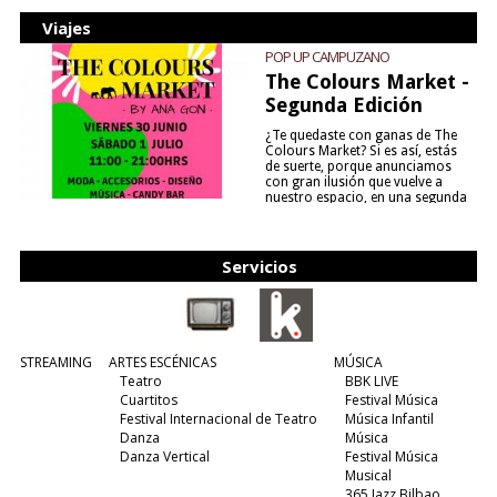
Viajes
POP UP CAMPUZANO
The Colours Market -
Segunda Edición
¿Te quedaste con ganas de The
Colours Market? Si es así, estás
de suerte, porque anunciamos
con gran ilusión que vuelve a
nuestro espacio, en una segunda
edición y viene para quedarse....
(leer más)
Servicios
STREAMING
ARTES ESCÉNICAS
MÚSICA
Teatro
BBK LIVE
Cuartitos
Festival Música
Festival Internacional de Teatro
Música Infantil
Danza
Música
Danza Vertical
Festival Música
Musical
365 Jazz Bilbao