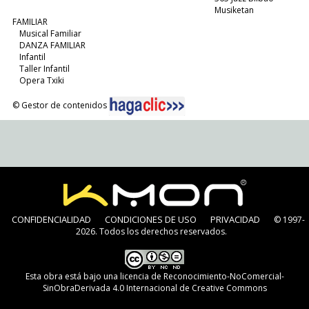
Musiketan
FAMILIAR
Musical Familiar
DANZA FAMILIAR
Infantil
Taller Infantil
Opera Txiki
© Gestor de contenidos
CONFIDENCIALIDAD
CONDICIONES DE USO
PRIVACIDAD
© 1997-
2026. Todos los derechos reservados.
Esta obra está bajo una
licencia de Reconocimiento-NoComercial-
SinObraDerivada 4.0 Internacional de Creative Commons