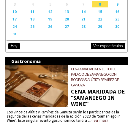
3
4
5
6
7
8
9
10
11
12
13
14
15
16
17
18
19
20
21
22
23
24
25
26
27
28
29
30
31
Ver espectáculos
Hoy
Gastronomía
CENA MARIDADA EN EL HOTEL
PALACIO DE SAMANIEGO CON
BODEGAS ALÚTIZ Y REMÍREZ DE
GANUZA
CENA MARIDADA DE
“SAMANIEGO IN
WINE”
Los vinos de Alútiz y Remírez de Ganuza serán los participantes de la
segunda de las cenas maridadas de la edición 2023 de "Samaniego in
Wine". Este singular evento gastronómico tendrá ...
(leer más)