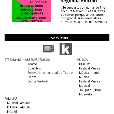
Segunda Edición
¿Te quedaste con ganas de The
Colours Market? Si es así, estás
de suerte, porque anunciamos
con gran ilusión que vuelve a
nuestro espacio, en una segunda
edición y viene para quedarse....
(leer más)
Servicios
STREAMING
ARTES ESCÉNICAS
MÚSICA
Teatro
BBK LIVE
Cuartitos
Festival Música
Festival Internacional de Teatro
Música Infantil
Danza
Música
Danza Vertical
Festival Música
Musical
365 Jazz Bilbao
Musiketan
FAMILIAR
Musical Familiar
DANZA FAMILIAR
Infantil