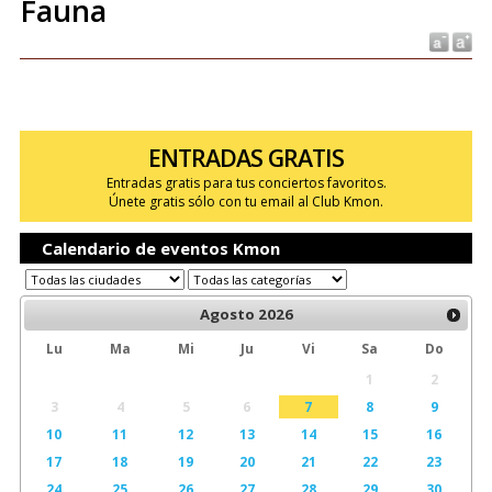
Fauna
ENTRADAS GRATIS
Entradas gratis para tus conciertos favoritos.
Únete gratis sólo con tu email al Club Kmon.
Calendario de eventos Kmon
Agosto
2026
Lu
Ma
Mi
Ju
Vi
Sa
Do
1
2
3
4
5
6
7
8
9
10
11
12
13
14
15
16
17
18
19
20
21
22
23
24
25
26
27
28
29
30