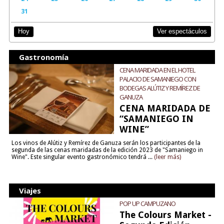
31
Ver espectáculos
Hoy
Gastronomía
CENA MARIDADA EN EL HOTEL
PALACIO DE SAMANIEGO CON
BODEGAS ALÚTIZ Y REMÍREZ DE
GANUZA
CENA MARIDADA DE
“SAMANIEGO IN
WINE”
Los vinos de Alútiz y Remírez de Ganuza serán los participantes de la
segunda de las cenas maridadas de la edición 2023 de "Samaniego in
Wine". Este singular evento gastronómico tendrá ...
(leer más)
Viajes
POP UP CAMPUZANO
The Colours Market -