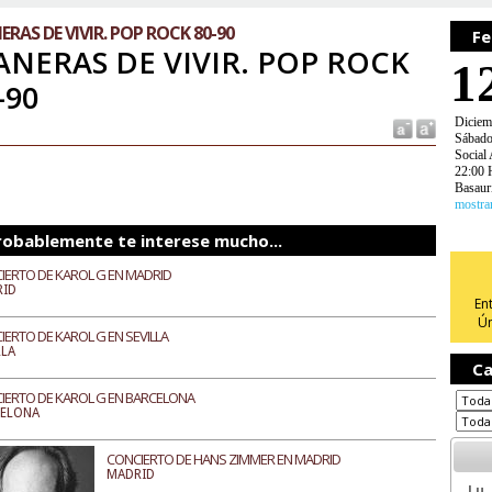
RAS DE VIVIR. POP ROCK 80-90
Fe
NERAS DE VIVIR. POP ROCK
1
-90
Diciem
Sábad
Social 
22:00 
Basaur
mostra
robablemente te interese mucho...
IERTO DE KAROL G EN MADRID
RID
En
Ún
IERTO DE KAROL G EN SEVILLA
LLA
Ca
IERTO DE KAROL G EN BARCELONA
CELONA
CONCIERTO DE HANS ZIMMER EN MADRID
MADRID
Lu