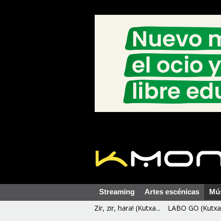
Streaming
Artes escénicas
Mú
Zir, zir, hara! (Kutxa...
LABO GO (Kutxa 