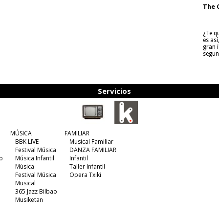
The 
¿Te q
es as
gran i
segun
Servicios
MÚSICA
FAMILIAR
BBK LIVE
Musical Familiar
Festival Música
DANZA FAMILIAR
o
Música Infantil
Infantil
Música
Taller Infantil
Festival Música
Opera Txiki
Musical
365 Jazz Bilbao
Musiketan