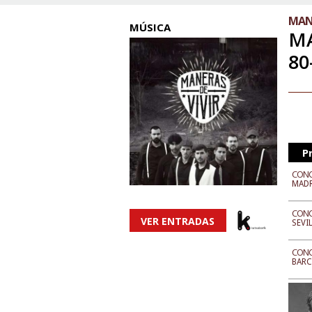
MANE
MÚSICA
MA
80
P
CONC
MAD
CONC
VER ENTRADAS
SEVI
CONC
BAR