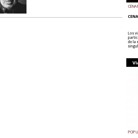
CENA 
CON B
CENA
Los v
parti
de la
singu
Vi
POP 