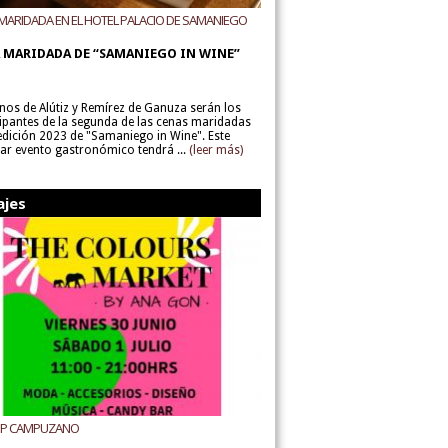
MARIDADA EN EL HOTEL PALACIO DE SAMANIEGO
ODEGAS ALÚTIZ Y REMÍREZ DE GANUZA
 MARIDADA DE “SAMANIEGO IN WINE”
inos de Alútiz y Remírez de Ganuza serán los
cipantes de la segunda de las cenas maridadas
 edición 2023 de "Samaniego in Wine". Este
lar evento gastronómico tendrá ...
(leer más)
ajes
UP CAMPUZANO