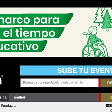
RE
sica
Familiar
Fundazi...
EDI