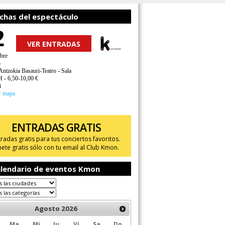
chas del espectáculo
2
VER ENTRADAS
bre
o
Antzokia Basauri-Teatro - Sala
H - 6,50-10,00 €
i
r mapa
ENTRADAS GRATIS
tradas gratis para tus conciertos favoritos.
ete gratis sólo con tu email al Club Kmon.
lendario de eventos Kmon
Agosto
2026
Ma
Mi
Ju
Vi
Sa
Do