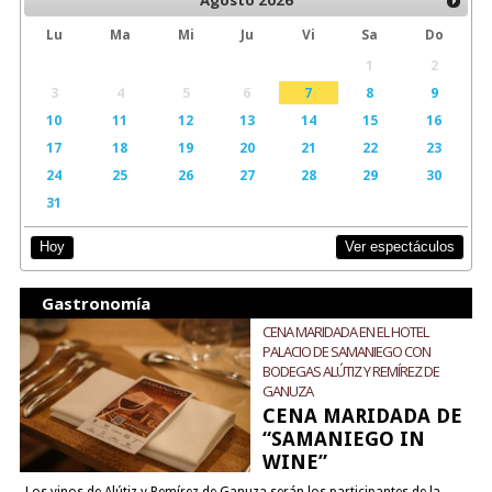
Agosto
2026
Lu
Ma
Mi
Ju
Vi
Sa
Do
1
2
3
4
5
6
7
8
9
10
11
12
13
14
15
16
17
18
19
20
21
22
23
24
25
26
27
28
29
30
31
Ver espectáculos
Hoy
Gastronomía
CENA MARIDADA EN EL HOTEL
PALACIO DE SAMANIEGO CON
BODEGAS ALÚTIZ Y REMÍREZ DE
GANUZA
CENA MARIDADA DE
“SAMANIEGO IN
WINE”