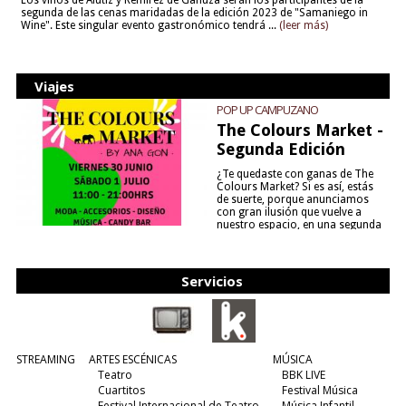
Los vinos de Alútiz y Remírez de Ganuza serán los participantes de la
segunda de las cenas maridadas de la edición 2023 de "Samaniego in
Wine". Este singular evento gastronómico tendrá ...
(leer más)
Viajes
POP UP CAMPUZANO
The Colours Market -
Segunda Edición
¿Te quedaste con ganas de The
Colours Market? Si es así, estás
de suerte, porque anunciamos
con gran ilusión que vuelve a
nuestro espacio, en una segunda
edición y viene para quedarse....
(leer más)
Servicios
STREAMING
ARTES ESCÉNICAS
MÚSICA
Teatro
BBK LIVE
Cuartitos
Festival Música
Festival Internacional de Teatro
Música Infantil