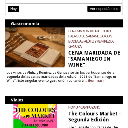
Ver espectáculos
Hoy
Gastronomía
CENA MARIDADA EN EL HOTEL
PALACIO DE SAMANIEGO CON
BODEGAS ALÚTIZ Y REMÍREZ DE
GANUZA
CENA MARIDADA DE
“SAMANIEGO IN
WINE”
Los vinos de Alútiz y Remírez de Ganuza serán los participantes de la
segunda de las cenas maridadas de la edición 2023 de "Samaniego in
Wine". Este singular evento gastronómico tendrá ...
(leer más)
Viajes
POP UP CAMPUZANO
The Colours Market -
Segunda Edición
¿Te quedaste con ganas de The