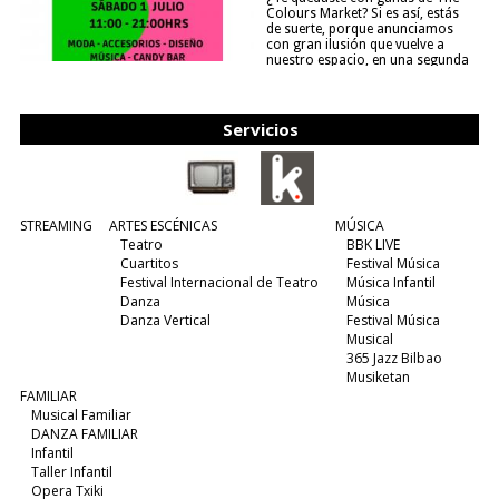
Colours Market? Si es así, estás
de suerte, porque anunciamos
con gran ilusión que vuelve a
nuestro espacio, en una segunda
edición y viene para quedarse....
(leer más)
Servicios
STREAMING
ARTES ESCÉNICAS
MÚSICA
Teatro
BBK LIVE
Cuartitos
Festival Música
Festival Internacional de Teatro
Música Infantil
Danza
Música
Danza Vertical
Festival Música
Musical
365 Jazz Bilbao
Musiketan
FAMILIAR
Musical Familiar
DANZA FAMILIAR
Infantil
Taller Infantil
Opera Txiki