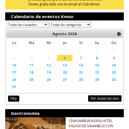
Únete gratis sólo con tu email al Club Kmon.
Calendario de eventos Kmon
Agosto
2026
Lu
Ma
Mi
Ju
Vi
Sa
Do
1
2
3
4
5
6
7
8
9
10
11
12
13
14
15
16
17
18
19
20
21
22
23
24
25
26
27
28
29
30
31
Ver espectáculos
Hoy
Gastronomía
CENA MARIDADA EN EL HOTEL
PALACIO DE SAMANIEGO CON