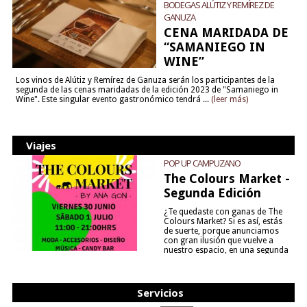
BODEGAS ALÚTIZ Y REMÍREZ DE
GANUZA
CENA MARIDADA DE
“SAMANIEGO IN
WINE”
Los vinos de Alútiz y Remírez de Ganuza serán los participantes de la
segunda de las cenas maridadas de la edición 2023 de "Samaniego in
Wine". Este singular evento gastronómico tendrá ...
(leer más)
Viajes
POP UP CAMPUZANO
The Colours Market -
Segunda Edición
¿Te quedaste con ganas de The
Colours Market? Si es así, estás
de suerte, porque anunciamos
con gran ilusión que vuelve a
nuestro espacio, en una segunda
edición y viene para quedarse....
(leer más)
Servicios