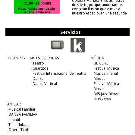
Colours Market? Si es así, estás
de suerte, porque anunciamos
con gran ilusión que vuelve a
nuestro espacio, en una segunda
edición y viene para quedarse....
(leer más)
Servicios
STREAMING
ARTES ESCÉNICAS
MÚSICA
Teatro
BBK LIVE
Cuartitos
Festival Música
Festival Internacional de Teatro
Música Infantil
Danza
Música
Danza Vertical
Festival Música
Musical
365 Jazz Bilbao
Musiketan
FAMILIAR
Musical Familiar
DANZA FAMILIAR
Infantil
Taller Infantil
Opera Txiki