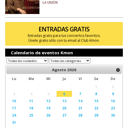
LA UNIÓN
ENTRADAS GRATIS
Entradas gratis para tus conciertos favoritos.
Únete gratis sólo con tu email al Club Kmon.
Calendario de eventos Kmon
Agosto
2026
Lu
Ma
Mi
Ju
Vi
Sa
Do
1
2
3
4
5
6
7
8
9
10
11
12
13
14
15
16
17
18
19
20
21
22
23
24
25
26
27
28
29
30
31