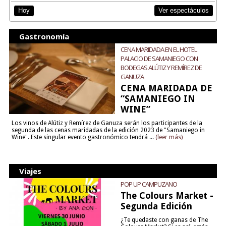
Ver espectáculos
Hoy
Gastronomía
CENA MARIDADA EN EL HOTEL
PALACIO DE SAMANIEGO CON
BODEGAS ALÚTIZ Y REMÍREZ DE
GANUZA
CENA MARIDADA DE
“SAMANIEGO IN
WINE”
Los vinos de Alútiz y Remírez de Ganuza serán los participantes de la
segunda de las cenas maridadas de la edición 2023 de "Samaniego in
Wine". Este singular evento gastronómico tendrá ...
(leer más)
Viajes
POP UP CAMPUZANO
The Colours Market -
Segunda Edición
¿Te quedaste con ganas de The