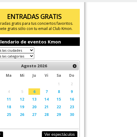
ENTRADAS GRATIS
tradas gratis para tus conciertos favoritos.
ete gratis sólo con tu email al Club Kmon.
lendario de eventos Kmon
Agosto
2026
Ma
Mi
Ju
Vi
Sa
Do
1
2
4
5
6
7
8
9
11
12
13
14
15
16
18
19
20
21
22
23
25
26
27
28
29
30
Ver espectáculos
y