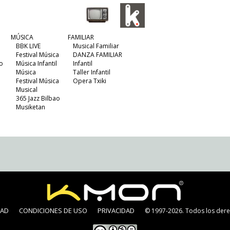
MÚSICA
FAMILIAR
BBK LIVE
Musical Familiar
Festival Música
DANZA FAMILIAR
o
Música Infantil
Infantil
Música
Taller Infantil
Festival Música
Opera Txiki
Musical
365 Jazz Bilbao
Musiketan
DAD
CONDICIONES DE USO
PRIVACIDAD
© 1997-2026. Todos los dere