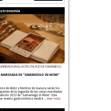
stronomía
MARIDADA EN EL HOTEL PALACIO DE SAMANIEGO
ODEGAS ALÚTIZ Y REMÍREZ DE GANUZA
 MARIDADA DE “SAMANIEGO IN WINE”
inos de Alútiz y Remírez de Ganuza serán los
cipantes de la segunda de las cenas maridadas
 edición 2023 de "Samaniego in Wine". Este
lar evento gastronómico tendrá ...
(leer más)