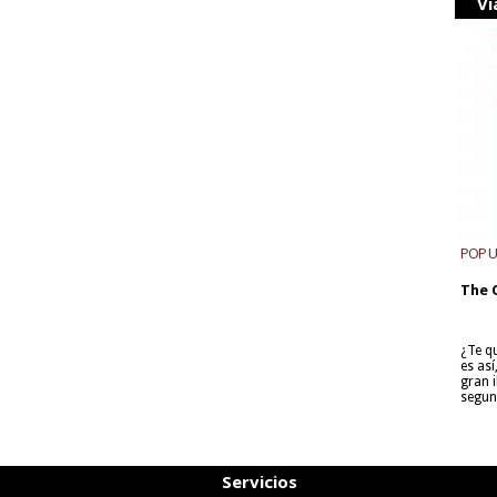
Vi
POP 
The 
¿Te q
es as
gran i
segun
Servicios