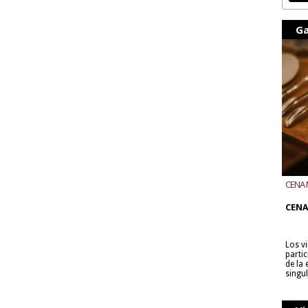
Ga
CENA 
CON B
CENA
Los v
parti
de la
singu