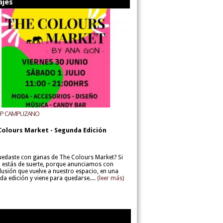
ajes
UP CAMPUZANO
Colours Market - Segunda Edición
uedaste con ganas de The Colours Market? Si
í, estás de suerte, porque anunciamos con
lusión que vuelve a nuestro espacio, en una
da edición y viene para quedarse....
(leer más)