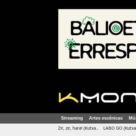
Streaming
Artes escénicas
Mú
Zir, zir, hara! (Kutxa...
LABO GO (Kutxa 