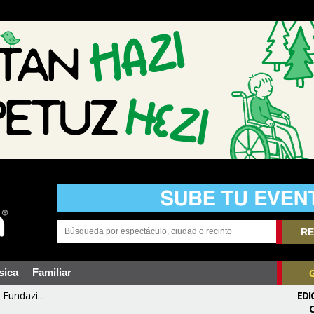
RE
sica
Familiar
Fundazi...
EDI