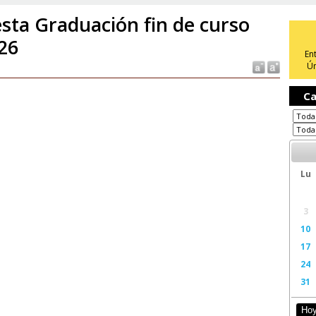
esta Graduación fin de curso
26
En
Ún
Ca
Lu
3
10
17
24
31
Ho