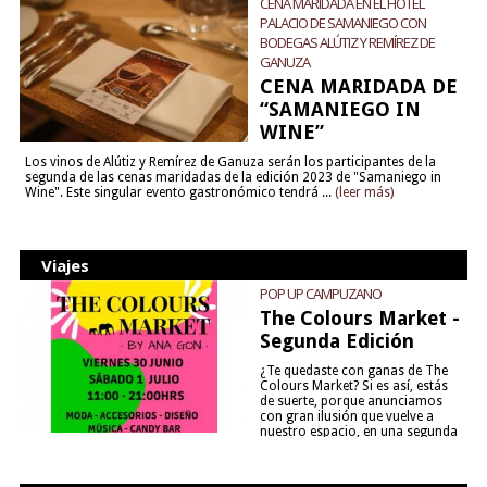
CENA MARIDADA EN EL HOTEL
PALACIO DE SAMANIEGO CON
BODEGAS ALÚTIZ Y REMÍREZ DE
GANUZA
CENA MARIDADA DE
“SAMANIEGO IN
WINE”
Los vinos de Alútiz y Remírez de Ganuza serán los participantes de la
segunda de las cenas maridadas de la edición 2023 de "Samaniego in
Wine". Este singular evento gastronómico tendrá ...
(leer más)
Viajes
POP UP CAMPUZANO
The Colours Market -
Segunda Edición
¿Te quedaste con ganas de The
Colours Market? Si es así, estás
de suerte, porque anunciamos
con gran ilusión que vuelve a
nuestro espacio, en una segunda
edición y viene para quedarse....
(leer más)