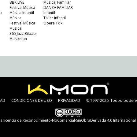
BBK LIVE
Musical Familiar
Festival Música
DANZA FAMILIAR
o
Música Infantil
Infantil
Música
Taller Infantil
Festival Música
Opera Txiki
Musical
365 Jazz Bilbao
Musiketan
DAD
CONDICIONES DE USO
PRIVACIDAD
© 1997-2026. Todos los dere
na
licencia de Reconocimiento-NoComercial-SinObraDerivada 4.0 Internaciona