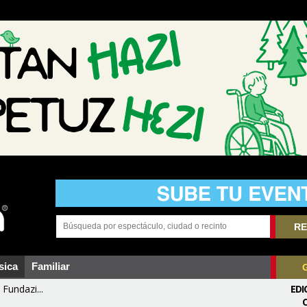
RE
sica
Familiar
Fundazi...
EDI