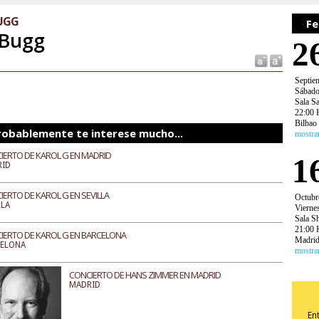
BUGG
Fe
 Bugg
2
Septie
Sábad
Sala Sa
22:00 
Bilbao
robablemente te interese mucho...
mostra
IERTO DE KAROL G EN MADRID
1
RID
IERTO DE KAROL G EN SEVILLA
Octubr
LLA
Vierne
Sala S
21:00 
IERTO DE KAROL G EN BARCELONA
Madri
CELONA
mostra
CONCIERTO DE HANS ZIMMER EN MADRID
MADRID
En