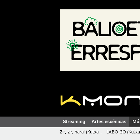
Streaming
Artes escénicas
Mú
Zir, zir, hara! (Kutxa...
LABO GO (Kutxa 