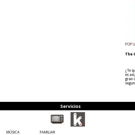
POP 
The 
¿Te q
es as
gran i
segun
Servicios
MÚSICA
FAMILIAR