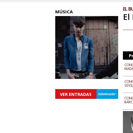
EL 
MÚSICA
El
P
CONC
MAD
CONC
SEVI
VER ENTRADAS
CONC
BAR