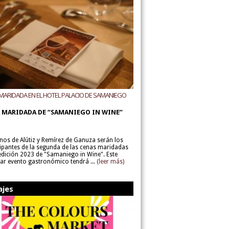
MARIDADA EN EL HOTEL PALACIO DE SAMANIEGO
ODEGAS ALÚTIZ Y REMÍREZ DE GANUZA
 MARIDADA DE “SAMANIEGO IN WINE”
inos de Alútiz y Remírez de Ganuza serán los
cipantes de la segunda de las cenas maridadas
 edición 2023 de "Samaniego in Wine". Este
lar evento gastronómico tendrá ...
(leer más)
ajes