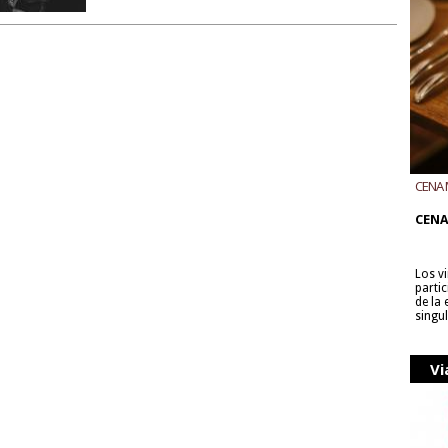
CENA 
CON B
CENA
Los v
parti
de la
singu
Vi