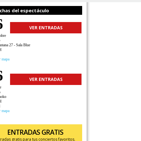
chas del espectáculo
6
VER ENTRADAS
mbre
o
ntana 27 - Sala Blue
H
r mapa
6
VER ENTRADAS
e
s
hoko
H
d
r mapa
ENTRADAS GRATIS
tradas gratis para tus conciertos favoritos.