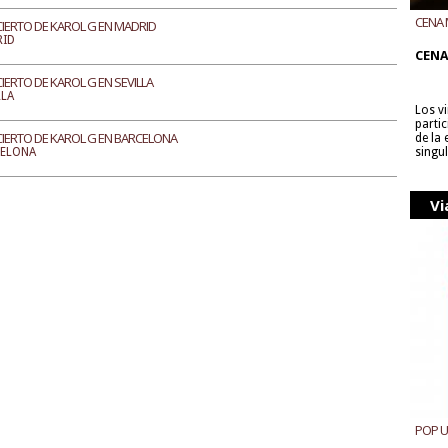
CENA 
IERTO DE KAROL G EN MADRID
CON B
RID
CENA
IERTO DE KAROL G EN SEVILLA
LLA
Los v
parti
IERTO DE KAROL G EN BARCELONA
de la
CELONA
singu
Vi
POP 