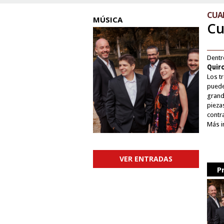
CUA
MÚSICA
Cu
Dentr
Quir
Los t
puede
grand
pieza
contr
Más i
VER ENTRADAS
P