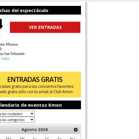
chas del espectáculo
4
VER ENTRADAS
o
lmo Museoa
H
ia-San Sebastián
r mapa
ENTRADAS GRATIS
tradas gratis para tus conciertos favoritos.
ete gratis sólo con tu email al Club Kmon.
lendario de eventos Kmon
Agosto
2026
Ma
Mi
Ju
Vi
Sa
Do