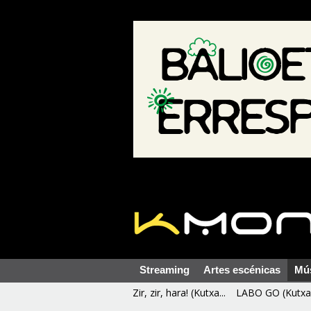
Streaming
Artes escénicas
Mú
Zir, zir, hara! (Kutxa...
LABO GO (Kutxa 