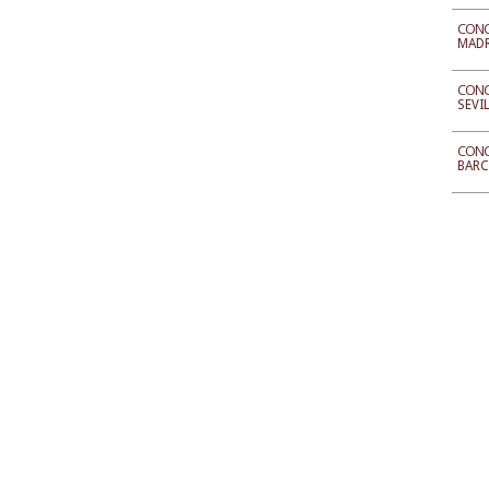
CONC
MAD
CONC
SEVI
CONC
BAR