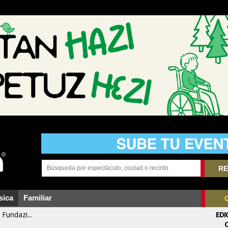
RE
sica
Familiar
Fundazi...
EDI