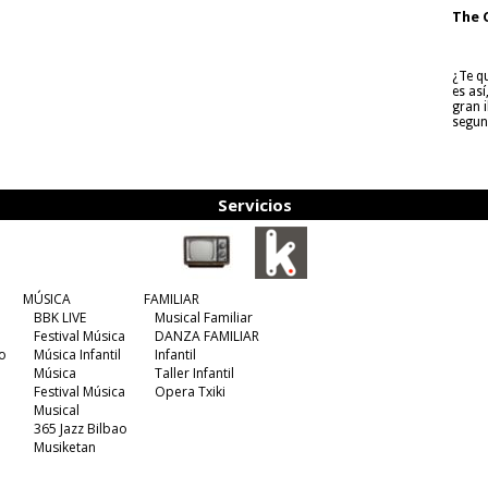
The 
¿Te q
es as
gran i
segun
Servicios
MÚSICA
FAMILIAR
BBK LIVE
Musical Familiar
Festival Música
DANZA FAMILIAR
o
Música Infantil
Infantil
Música
Taller Infantil
Festival Música
Opera Txiki
Musical
365 Jazz Bilbao
Musiketan