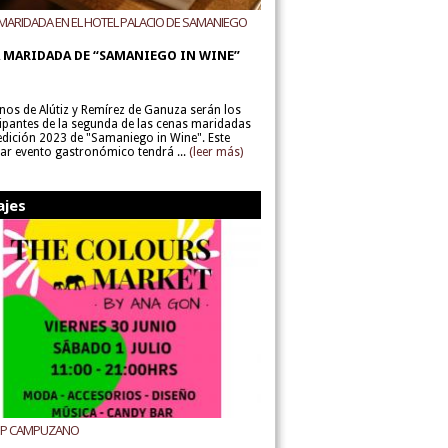
MARIDADA EN EL HOTEL PALACIO DE SAMANIEGO
ODEGAS ALÚTIZ Y REMÍREZ DE GANUZA
 MARIDADA DE “SAMANIEGO IN WINE”
inos de Alútiz y Remírez de Ganuza serán los
cipantes de la segunda de las cenas maridadas
 edición 2023 de "Samaniego in Wine". Este
lar evento gastronómico tendrá ...
(leer más)
ajes
UP CAMPUZANO