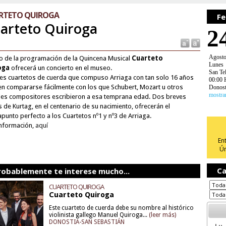
RTETO QUIROGA
Fe
arteto Quiroga
2
Agost
o de la programación de la Quincena Musical
Cuarteto
Lunes
oga
ofrecerá un concierto en el museo.
San Te
res cuartetos de cuerda que compuso Arriaga con tan solo 16 años
00:00 
n compararse fácilmente con los que Schubert, Mozart u otros
Donost
mostra
es compositores escribieron a esa temprana edad. Dos breves
s de Kurtag, en el centenario de su nacimiento, ofrecerán el
apunto perfecto a los Cuartetos nº1 y nº3 de Arriaga.
nformación,
aquí
En
Ún
Ca
robablemente te interese mucho...
CUARTETO QUIROGA
Cuarteto Quiroga
Este cuarteto de cuerda debe su nombre al histórico
violinista gallego Manuel Quiroga...
(leer más)
DONOSTIA-SAN SEBASTIÁN
Lu