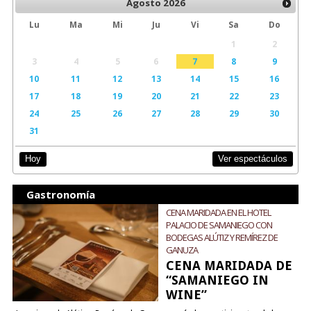
Agosto
2026
Lu
Ma
Mi
Ju
Vi
Sa
Do
1
2
3
4
5
6
7
8
9
10
11
12
13
14
15
16
17
18
19
20
21
22
23
24
25
26
27
28
29
30
31
Ver espectáculos
Hoy
Gastronomía
CENA MARIDADA EN EL HOTEL
PALACIO DE SAMANIEGO CON
BODEGAS ALÚTIZ Y REMÍREZ DE
GANUZA
CENA MARIDADA DE
“SAMANIEGO IN
WINE”