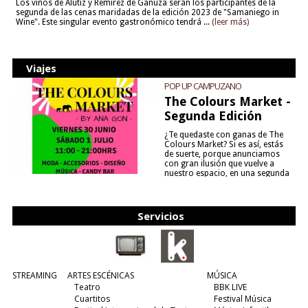
Los vinos de Alútiz y Remírez de Ganuza serán los participantes de la
segunda de las cenas maridadas de la edición 2023 de "Samaniego in
Wine". Este singular evento gastronómico tendrá ...
(leer más)
Viajes
POP UP CAMPUZANO
The Colours Market -
Segunda Edición
¿Te quedaste con ganas de The
Colours Market? Si es así, estás
de suerte, porque anunciamos
con gran ilusión que vuelve a
nuestro espacio, en una segunda
edición y viene para quedarse....
(leer más)
Servicios
STREAMING
ARTES ESCÉNICAS
MÚSICA
Teatro
BBK LIVE
Cuartitos
Festival Música