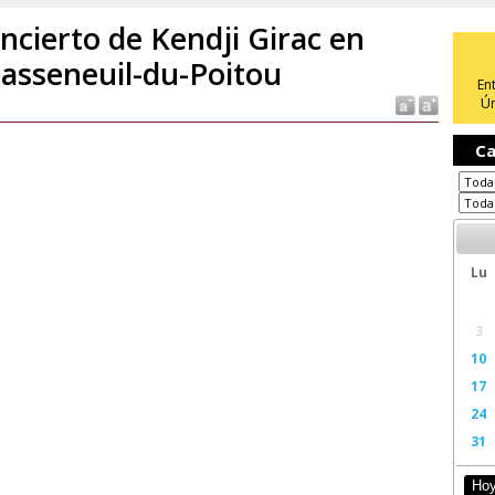
ncierto de Kendji Girac en
asseneuil-du-Poitou
En
Ún
Ca
Lu
3
10
17
24
31
Ho