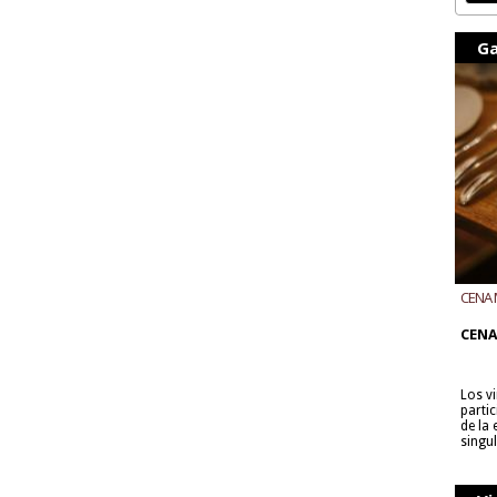
Ga
CENA 
CON B
CENA
Los v
parti
de la
singu