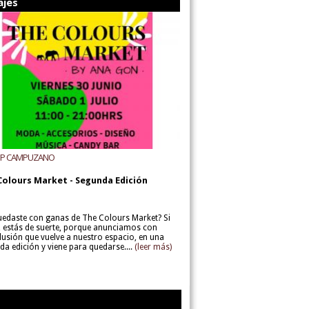
ajes
UP CAMPUZANO
Colours Market - Segunda Edición
uedaste con ganas de The Colours Market? Si
í, estás de suerte, porque anunciamos con
lusión que vuelve a nuestro espacio, en una
da edición y viene para quedarse....
(leer más)