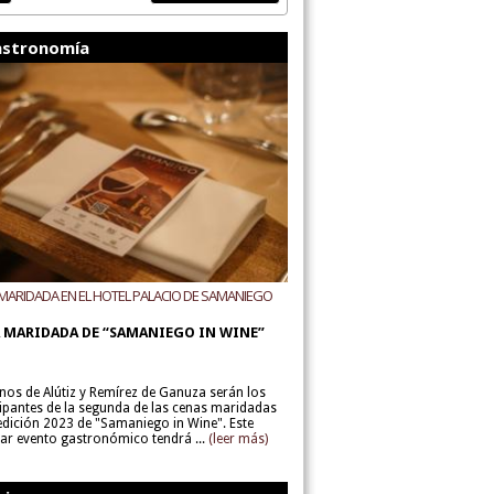
stronomía
MARIDADA EN EL HOTEL PALACIO DE SAMANIEGO
ODEGAS ALÚTIZ Y REMÍREZ DE GANUZA
 MARIDADA DE “SAMANIEGO IN WINE”
inos de Alútiz y Remírez de Ganuza serán los
cipantes de la segunda de las cenas maridadas
 edición 2023 de "Samaniego in Wine". Este
lar evento gastronómico tendrá ...
(leer más)