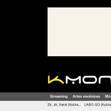
Streaming
Artes escénicas
Mú
Zir, zir, hara! (Kutxa...
LABO GO (Kutxa 