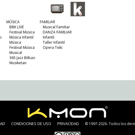
MÚSICA
FAMILIAR
BBK LIVE
Musical Familiar
Festival Música
DANZA FAMILIAR
o
Música Infantil
Infantil
Música
Taller Infantil
Festival Música
Opera Txiki
Musical
365 Jazz Bilbao
Musiketan
DAD
CONDICIONES DE USO
PRIVACIDAD
© 1997-2026. Todos los dere