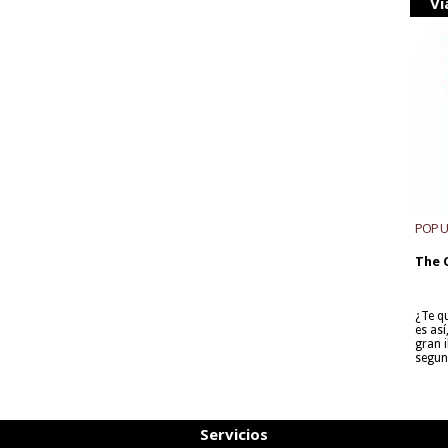
Vi
POP 
The 
¿Te q
es as
gran i
segun
Servicios