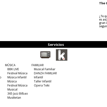
The 
¿Te q
es as
gran i
segun
Servicios
MÚSICA
FAMILIAR
BBK LIVE
Musical Familiar
Festival Música
DANZA FAMILIAR
o
Música Infantil
Infantil
Música
Taller Infantil
Festival Música
Opera Txiki
Musical
365 Jazz Bilbao
Musiketan