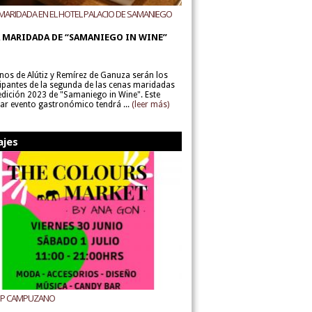
MARIDADA EN EL HOTEL PALACIO DE SAMANIEGO
ODEGAS ALÚTIZ Y REMÍREZ DE GANUZA
 MARIDADA DE “SAMANIEGO IN WINE”
inos de Alútiz y Remírez de Ganuza serán los
cipantes de la segunda de las cenas maridadas
 edición 2023 de "Samaniego in Wine". Este
lar evento gastronómico tendrá ...
(leer más)
ajes
UP CAMPUZANO