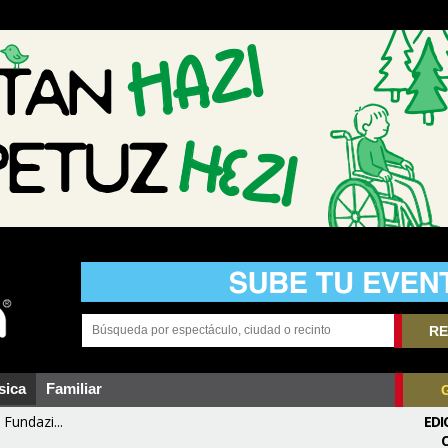
RE
sica
Familiar
Fundazi...
EDI