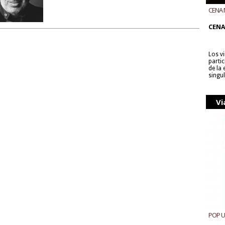
CENA 
CON B
CENA
Los v
parti
de la
singu
Vi
POP 