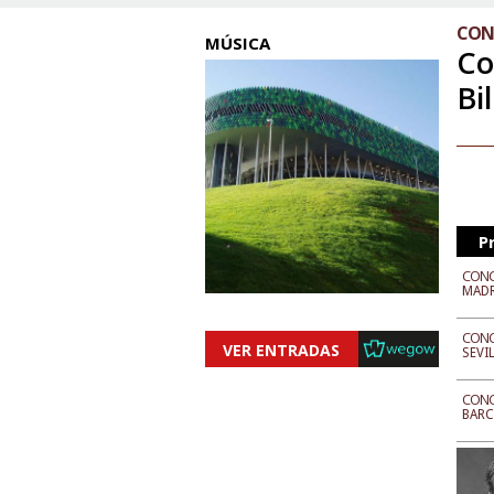
CONC
MÚSICA
Co
Bi
P
CONC
MAD
CONC
VER ENTRADAS
SEVI
CONC
BAR