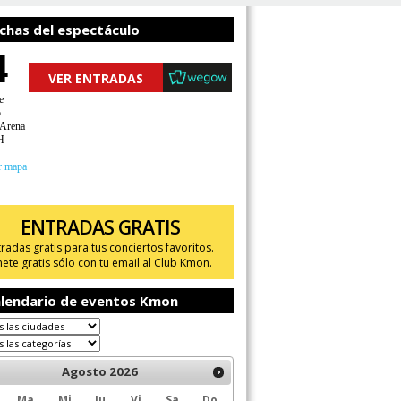
chas del espectáculo
4
VER ENTRADAS
e
o
 Arena
H
r mapa
ENTRADAS GRATIS
tradas gratis para tus conciertos favoritos.
ete gratis sólo con tu email al Club Kmon.
lendario de eventos Kmon
Agosto
2026
Ma
Mi
Ju
Vi
Sa
Do