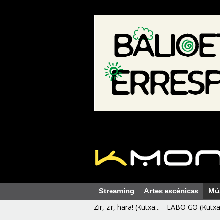
Streaming
Artes escénicas
Mú
Zir, zir, hara! (Kutxa...
LABO GO (Kutxa 