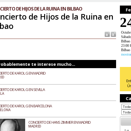
IERTO DE HIJOS DE LA RUINA EN BILBAO
Fe
ncierto de Hijos de la Ruina en
2
lbao
Octubr
Sábad
Bilbao
23:00 
Bilbao
mostra
robablemente te interese mucho...
IERTO DE KAROL G EN MADRID
RID
En
Ún
IERTO DE KAROL G EN SEVILLA
LLA
Ca
IERTO DE KAROL G EN BARCELONA
CELONA
CONCIERTO DE HANS ZIMMER EN MADRID
MADRID
Lu