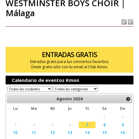
WESTMINSTER BOYS CHOIR |
Málaga
ENTRADAS GRATIS
Entradas gratis para tus conciertos favoritos.
Únete gratis sólo con tu email al Club Kmon.
Calendario de eventos Kmon
Agosto
2026
Lu
Ma
Mi
Ju
Vi
Sa
Do
1
2
3
4
5
6
7
8
9
10
11
12
13
14
15
16