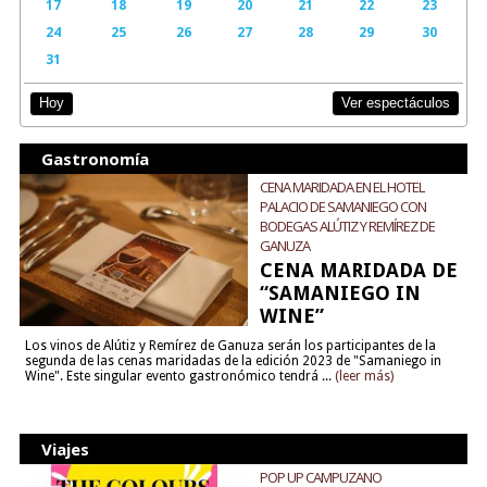
17
18
19
20
21
22
23
24
25
26
27
28
29
30
31
Ver espectáculos
Hoy
Gastronomía
CENA MARIDADA EN EL HOTEL
PALACIO DE SAMANIEGO CON
BODEGAS ALÚTIZ Y REMÍREZ DE
GANUZA
CENA MARIDADA DE
“SAMANIEGO IN
WINE”
Los vinos de Alútiz y Remírez de Ganuza serán los participantes de la
segunda de las cenas maridadas de la edición 2023 de "Samaniego in
Wine". Este singular evento gastronómico tendrá ...
(leer más)
Viajes
POP UP CAMPUZANO