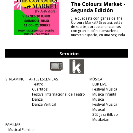
The Colours Market -
Segunda Edición
¿Te quedaste con ganas de The
Colours Market? Si es así, estás
de suerte, porque anunciamos
con gran ilusión que vuelve a
nuestro espacio, en una segunda
edición y viene para quedarse....
(leer más)
Servicios
STREAMING
ARTES ESCÉNICAS
MÚSICA
Teatro
BBK LIVE
Cuartitos
Festival Música
Festival Internacional de Teatro
Música Infantil
Danza
Música
Danza Vertical
Festival Música
Musical
365 Jazz Bilbao
Musiketan
FAMILIAR
Musical Familiar