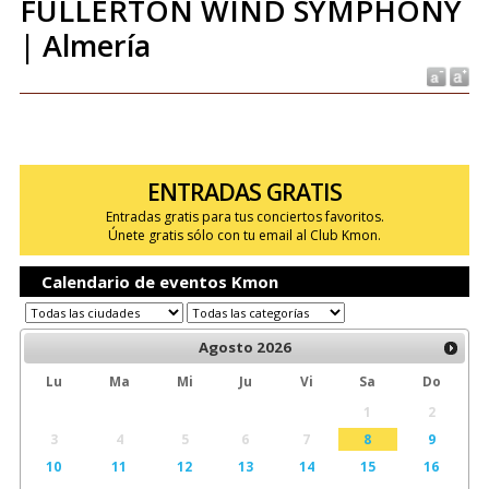
FULLERTON WIND SYMPHONY
| Almería
ENTRADAS GRATIS
Entradas gratis para tus conciertos favoritos.
Únete gratis sólo con tu email al Club Kmon.
Calendario de eventos Kmon
Agosto
2026
Lu
Ma
Mi
Ju
Vi
Sa
Do
1
2
3
4
5
6
7
8
9
10
11
12
13
14
15
16