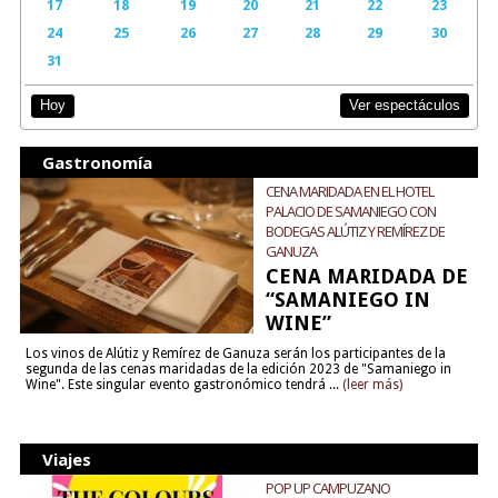
17
18
19
20
21
22
23
24
25
26
27
28
29
30
31
Ver espectáculos
Hoy
Gastronomía
CENA MARIDADA EN EL HOTEL
PALACIO DE SAMANIEGO CON
BODEGAS ALÚTIZ Y REMÍREZ DE
GANUZA
CENA MARIDADA DE
“SAMANIEGO IN
WINE”
Los vinos de Alútiz y Remírez de Ganuza serán los participantes de la
segunda de las cenas maridadas de la edición 2023 de "Samaniego in
Wine". Este singular evento gastronómico tendrá ...
(leer más)
Viajes
POP UP CAMPUZANO