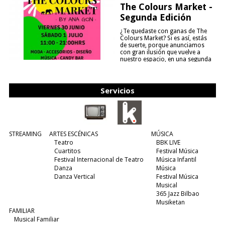
The Colours Market -
Segunda Edición
¿Te quedaste con ganas de The
Colours Market? Si es así, estás
de suerte, porque anunciamos
con gran ilusión que vuelve a
nuestro espacio, en una segunda
edición y viene para quedarse....
(leer más)
Servicios
STREAMING
ARTES ESCÉNICAS
MÚSICA
Teatro
BBK LIVE
Cuartitos
Festival Música
Festival Internacional de Teatro
Música Infantil
Danza
Música
Danza Vertical
Festival Música
Musical
365 Jazz Bilbao
Musiketan
FAMILIAR
Musical Familiar