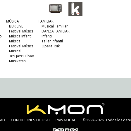
MÚSICA
FAMILIAR
BBK LIVE
Musical Familiar
Festival Música
DANZA FAMILIAR
o
Música Infantil
Infantil
Música
Taller Infantil
Festival Música
Opera Txiki
Musical
365 Jazz Bilbao
Musiketan
DAD
CONDICIONES DE USO
PRIVACIDAD
© 1997-2026. Todos los dere