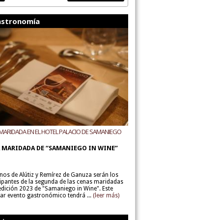
stronomía
MARIDADA EN EL HOTEL PALACIO DE SAMANIEGO
ODEGAS ALÚTIZ Y REMÍREZ DE GANUZA
 MARIDADA DE “SAMANIEGO IN WINE”
inos de Alútiz y Remírez de Ganuza serán los
cipantes de la segunda de las cenas maridadas
 edición 2023 de "Samaniego in Wine". Este
lar evento gastronómico tendrá ...
(leer más)