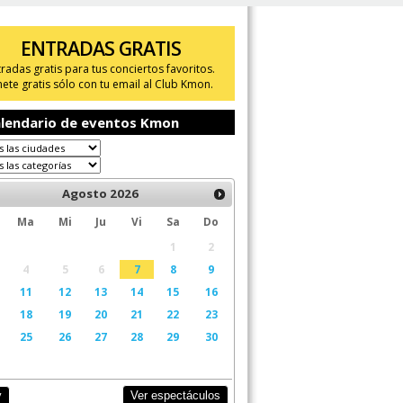
ENTRADAS GRATIS
tradas gratis para tus conciertos favoritos.
ete gratis sólo con tu email al Club Kmon.
lendario de eventos Kmon
Agosto
2026
Ma
Mi
Ju
Vi
Sa
Do
1
2
4
5
6
7
8
9
11
12
13
14
15
16
18
19
20
21
22
23
25
26
27
28
29
30
Ver espectáculos
y