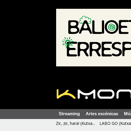
Streaming
Artes escénicas
Mú
Zir, zir, hara! (Kutxa...
LABO GO (Kutxa 