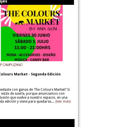
ajes
UP CAMPUZANO
Colours Market - Segunda Edición
uedaste con ganas de The Colours Market? Si
í, estás de suerte, porque anunciamos con
lusión que vuelve a nuestro espacio, en una
da edición y viene para quedarse....
(leer más)