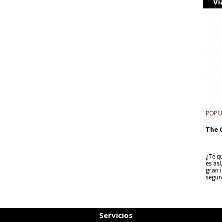
Vi
POP 
The 
¿Te q
es as
gran i
segun
Servicios