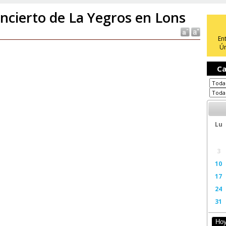
ncierto de La Yegros en Lons
En
Ún
Ca
Lu
3
10
17
24
31
Ho