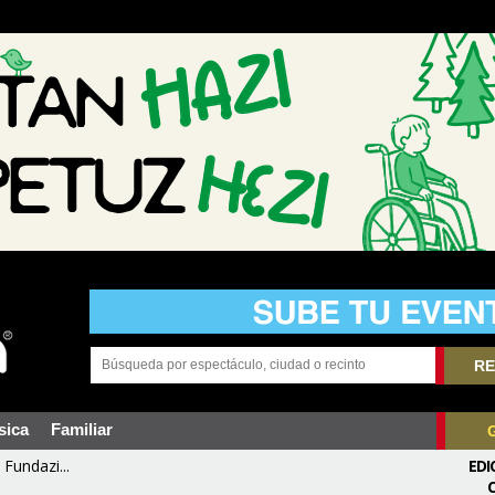
RE
sica
Familiar
Fundazi...
EDI