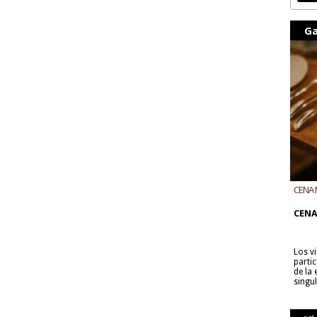
Ga
CENA 
CON B
CENA
Los v
parti
de la
singu