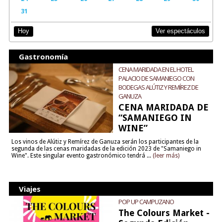
31
Ver espectáculos
Hoy
Gastronomía
CENA MARIDADA EN EL HOTEL
PALACIO DE SAMANIEGO CON
BODEGAS ALÚTIZ Y REMÍREZ DE
GANUZA
CENA MARIDADA DE
“SAMANIEGO IN
WINE”
Los vinos de Alútiz y Remírez de Ganuza serán los participantes de la
segunda de las cenas maridadas de la edición 2023 de "Samaniego in
Wine". Este singular evento gastronómico tendrá ...
(leer más)
Viajes
POP UP CAMPUZANO
The Colours Market -