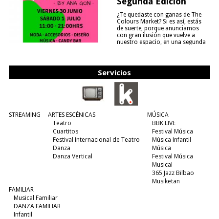
Segunda Edición
¿Te quedaste con ganas de The
Colours Market? Si es así, estás
de suerte, porque anunciamos
con gran ilusión que vuelve a
nuestro espacio, en una segunda
edición y viene para quedarse....
(leer más)
Servicios
STREAMING
ARTES ESCÉNICAS
MÚSICA
Teatro
BBK LIVE
Cuartitos
Festival Música
Festival Internacional de Teatro
Música Infantil
Danza
Música
Danza Vertical
Festival Música
Musical
365 Jazz Bilbao
Musiketan
FAMILIAR
Musical Familiar
DANZA FAMILIAR
Infantil