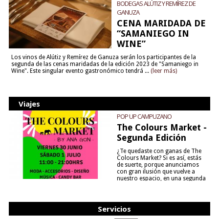
BODEGAS ALÚTIZ Y REMÍREZ DE
GANUZA
CENA MARIDADA DE
“SAMANIEGO IN
WINE”
Los vinos de Alútiz y Remírez de Ganuza serán los participantes de la
segunda de las cenas maridadas de la edición 2023 de "Samaniego in
Wine". Este singular evento gastronómico tendrá ...
(leer más)
Viajes
POP UP CAMPUZANO
The Colours Market -
Segunda Edición
¿Te quedaste con ganas de The
Colours Market? Si es así, estás
de suerte, porque anunciamos
con gran ilusión que vuelve a
nuestro espacio, en una segunda
edición y viene para quedarse....
(leer más)
Servicios