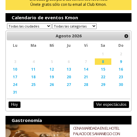
Únete gratis sólo con tu email al Club Kmon.
Calendario de eventos Kmon
Agosto
2026
Lu
Ma
Mi
Ju
Vi
Sa
Do
1
2
3
4
5
6
7
8
9
10
11
12
13
14
15
16
17
18
19
20
21
22
23
24
25
26
27
28
29
30
31
Ver espectáculos
Hoy
Gastronomía
CENA MARIDADA EN EL HOTEL
PALACIO DE SAMANIEGO CON