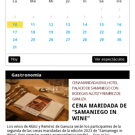
Lu
Ma
Mi
Ju
Vi
Sa
Do
1
2
3
4
5
6
7
8
9
10
11
12
13
14
15
16
17
18
19
20
21
22
23
24
25
26
27
28
29
30
31
Ver espectáculos
Hoy
Gastronomía
CENA MARIDADA EN EL HOTEL
PALACIO DE SAMANIEGO CON
BODEGAS ALÚTIZ Y REMÍREZ DE
GANUZA
CENA MARIDADA DE
“SAMANIEGO IN
WINE”
Los vinos de Alútiz y Remírez de Ganuza serán los participantes de la
segunda de las cenas maridadas de la edición 2023 de "Samaniego in