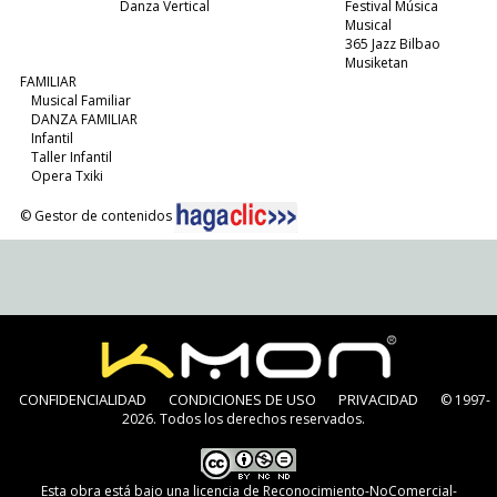
Danza Vertical
Festival Música
Musical
365 Jazz Bilbao
Musiketan
FAMILIAR
Musical Familiar
DANZA FAMILIAR
Infantil
Taller Infantil
Opera Txiki
© Gestor de contenidos
CONFIDENCIALIDAD
CONDICIONES DE USO
PRIVACIDAD
© 1997-
2026. Todos los derechos reservados.
Esta obra está bajo una
licencia de Reconocimiento-NoComercial-