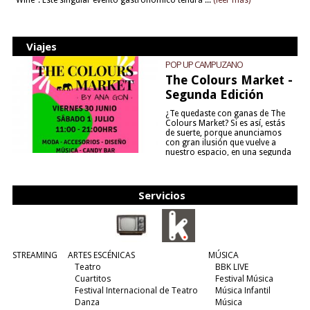
Wine". Este singular evento gastronómico tendrá ...
(leer más)
Viajes
POP UP CAMPUZANO
The Colours Market -
Segunda Edición
¿Te quedaste con ganas de The
Colours Market? Si es así, estás
de suerte, porque anunciamos
con gran ilusión que vuelve a
nuestro espacio, en una segunda
edición y viene para quedarse....
(leer más)
Servicios
STREAMING
ARTES ESCÉNICAS
MÚSICA
Teatro
BBK LIVE
Cuartitos
Festival Música
Festival Internacional de Teatro
Música Infantil
Danza
Música