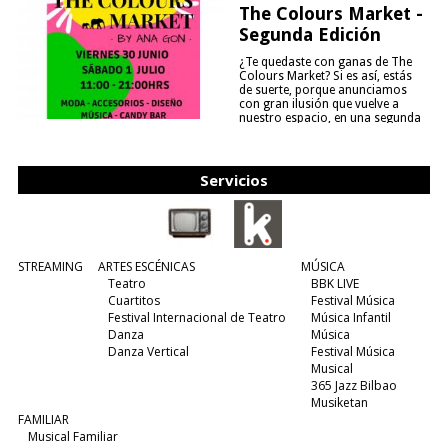
The Colours Market -
Segunda Edición
¿Te quedaste con ganas de The
Colours Market? Si es así, estás
de suerte, porque anunciamos
con gran ilusión que vuelve a
nuestro espacio, en una segunda
edición y viene para quedarse....
(leer más)
Servicios
STREAMING
ARTES ESCÉNICAS
MÚSICA
Teatro
BBK LIVE
Cuartitos
Festival Música
Festival Internacional de Teatro
Música Infantil
Danza
Música
Danza Vertical
Festival Música
Musical
365 Jazz Bilbao
Musiketan
FAMILIAR
Musical Familiar