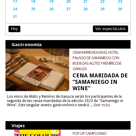
17
18
19
20
21
22
23
24
25
26
27
28
29
30
31
Ver espectáculos
Hoy
Gastronomía
CENA MARIDADA EN EL HOTEL
PALACIO DE SAMANIEGO CON
BODEGAS ALÚTIZ Y REMÍREZ DE
GANUZA
CENA MARIDADA DE
“SAMANIEGO IN
WINE”
Los vinos de Alútiz y Remírez de Ganuza serán los participantes de la
segunda de las cenas maridadas de la edición 2023 de "Samaniego in
Wine". Este singular evento gastronómico tendrá ...
(leer más)
Viajes
POP UP CAMPUZANO