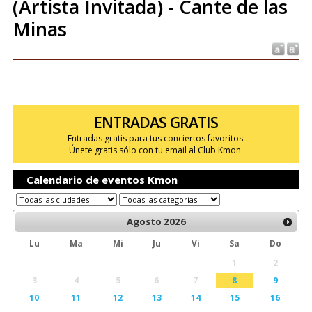
(Artista Invitada) - Cante de las
Minas
ENTRADAS GRATIS
Entradas gratis para tus conciertos favoritos.
Únete gratis sólo con tu email al Club Kmon.
Calendario de eventos Kmon
Agosto
2026
Lu
Ma
Mi
Ju
Vi
Sa
Do
1
2
3
4
5
6
7
8
9
10
11
12
13
14
15
16