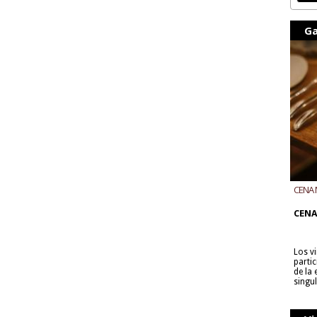
Ga
CENA 
CON B
CENA
Los v
parti
de la
singu