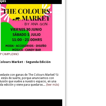
ajes
UP CAMPUZANO
Colours Market - Segunda Edición
uedaste con ganas de The Colours Market? Si
í, estás de suerte, porque anunciamos con
lusión que vuelve a nuestro espacio, en una
da edición y viene para quedarse....
(leer más)