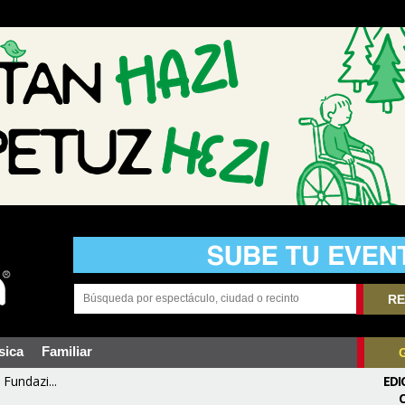
RE
sica
Familiar
Fundazi...
EDI