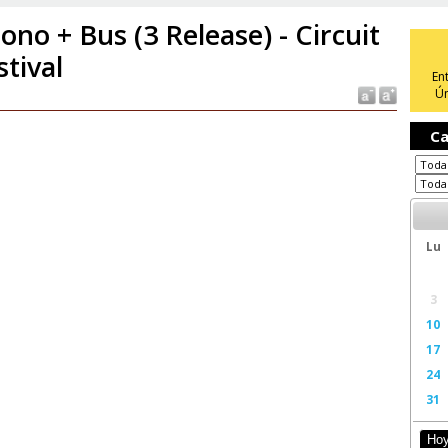
ono + Bus (3 Release) - Circuit
stival
En
Ún
Ca
Lu
3
10
17
24
31
Ho