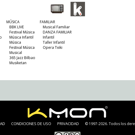
MÚSICA
FAMILIAR
BBK LIVE
Musical Familiar
Festival Música
DANZA FAMILIAR
o
Música Infantil
Infantil
Música
Taller Infantil
Festival Música
Opera Txiki
Musical
365 Jazz Bilbao
Musiketan
DAD
CONDICIONES DE USO
PRIVACIDAD
© 1997-2026. Todos los dere