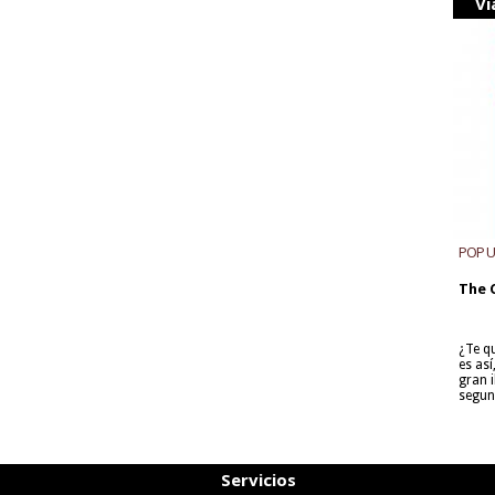
Vi
POP 
The 
¿Te q
es as
gran i
segun
Servicios