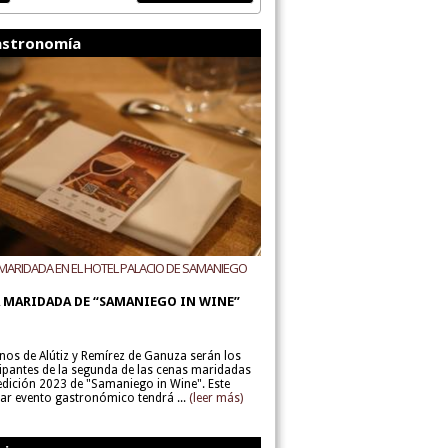
stronomía
MARIDADA EN EL HOTEL PALACIO DE SAMANIEGO
ODEGAS ALÚTIZ Y REMÍREZ DE GANUZA
 MARIDADA DE “SAMANIEGO IN WINE”
inos de Alútiz y Remírez de Ganuza serán los
cipantes de la segunda de las cenas maridadas
 edición 2023 de "Samaniego in Wine". Este
lar evento gastronómico tendrá ...
(leer más)