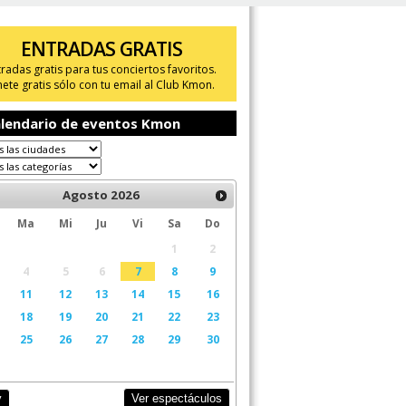
ENTRADAS GRATIS
tradas gratis para tus conciertos favoritos.
ete gratis sólo con tu email al Club Kmon.
lendario de eventos Kmon
Agosto
2026
Ma
Mi
Ju
Vi
Sa
Do
1
2
4
5
6
7
8
9
11
12
13
14
15
16
18
19
20
21
22
23
25
26
27
28
29
30
Ver espectáculos
y