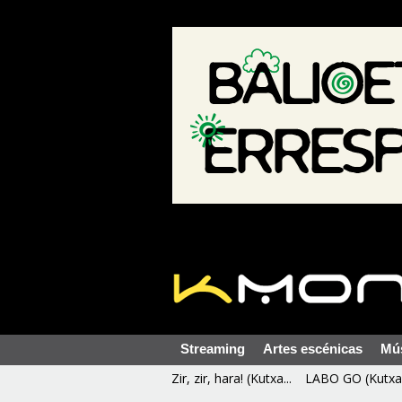
Streaming
Artes escénicas
Mú
Zir, zir, hara! (Kutxa...
LABO GO (Kutxa 