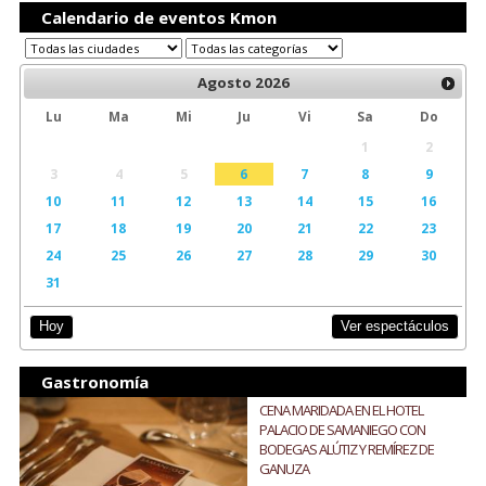
Calendario de eventos Kmon
Agosto
2026
Lu
Ma
Mi
Ju
Vi
Sa
Do
1
2
3
4
5
6
7
8
9
10
11
12
13
14
15
16
17
18
19
20
21
22
23
24
25
26
27
28
29
30
31
Ver espectáculos
Hoy
Gastronomía
CENA MARIDADA EN EL HOTEL
PALACIO DE SAMANIEGO CON
BODEGAS ALÚTIZ Y REMÍREZ DE
GANUZA