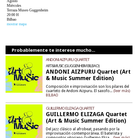
Agosto
Miércoles
Terraza Museo Guggenheim
20:00 H
Bilbao
mostrar mapa
Probablemente te interese mucho...
ANDONI AIZPURU QUARTET
ART&MUSIC (GUGGENHEIM BILBAO)
ANDONI AIZPURU Quartet (Art
& Music Summer Edition)
Composición e improvisación son los pilares del
cuarteto de Andoni Aizpuru. El saxofo...
(leer más)
BILBAO
GUILLERMO ELIZAGA QUARTET
GUILLERMO ELIZAGA Quartet
(Art & Music Summer Edition)
Del jazz clásico al afrobeat, pasando por la
improvisación contemporánea. El baterista y
compositor vitoriano Guillermo Eliza...
(leer más)