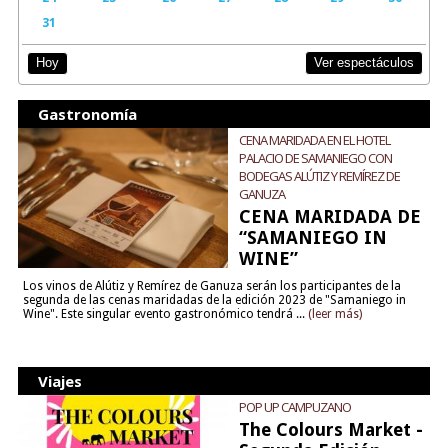
31
Ver espectáculos
Hoy
Gastronomía
CENA MARIDADA EN EL HOTEL
PALACIO DE SAMANIEGO CON
BODEGAS ALÚTIZ Y REMÍREZ DE
GANUZA
CENA MARIDADA DE
“SAMANIEGO IN
WINE”
Los vinos de Alútiz y Remírez de Ganuza serán los participantes de la
segunda de las cenas maridadas de la edición 2023 de "Samaniego in
Wine". Este singular evento gastronómico tendrá ...
(leer más)
Viajes
POP UP CAMPUZANO
The Colours Market -