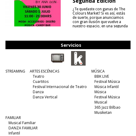
Segunda Edición
¿Te quedaste con ganas de The
Colours Market? Si es así, estás
de suerte, porque anunciamos
con gran ilusión que vuelve a
nuestro espacio, en una segunda
edición y viene para quedarse....
(leer más)
Servicios
STREAMING
ARTES ESCÉNICAS
MÚSICA
Teatro
BBK LIVE
Cuartitos
Festival Música
Festival Internacional de Teatro
Música Infantil
Danza
Música
Danza Vertical
Festival Música
Musical
365 Jazz Bilbao
Musiketan
FAMILIAR
Musical Familiar
DANZA FAMILIAR
Infantil