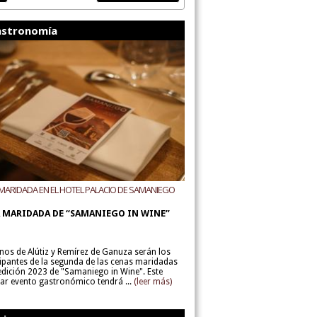
stronomía
MARIDADA EN EL HOTEL PALACIO DE SAMANIEGO
ODEGAS ALÚTIZ Y REMÍREZ DE GANUZA
 MARIDADA DE “SAMANIEGO IN WINE”
inos de Alútiz y Remírez de Ganuza serán los
cipantes de la segunda de las cenas maridadas
 edición 2023 de "Samaniego in Wine". Este
lar evento gastronómico tendrá ...
(leer más)