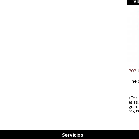
Vi
POP 
The 
¿Te q
es as
gran i
segun
Servicios