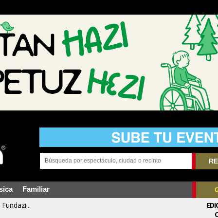
RE
sica
Familiar
Fundazi...
EDI