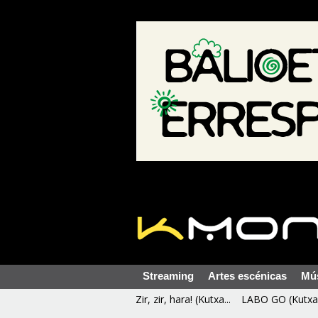
Streaming
Artes escénicas
Mú
Zir, zir, hara! (Kutxa...
LABO GO (Kutxa 