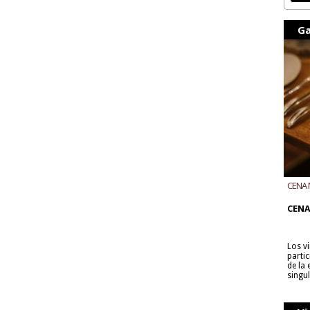
Ga
CENA 
CON B
CENA
Los v
parti
de la
singu