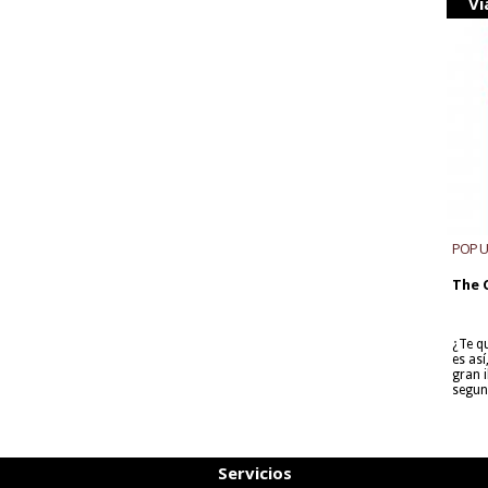
Vi
POP 
The 
¿Te q
es as
gran i
segun
Servicios