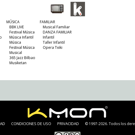
MÚSICA
FAMILIAR
BBK LIVE
Musical Familiar
Festival Música
DANZA FAMILIAR
o
Música Infantil
Infantil
Música
Taller Infantil
Festival Música
Opera Txiki
Musical
365 Jazz Bilbao
Musiketan
DAD
CONDICIONES DE USO
PRIVACIDAD
© 1997-2026. Todos los dere