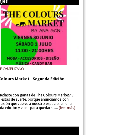
ajes
UP CAMPUZANO
Colours Market - Segunda Edición
uedaste con ganas de The Colours Market? Si
í, estás de suerte, porque anunciamos con
lusión que vuelve a nuestro espacio, en una
da edición y viene para quedarse....
(leer más)