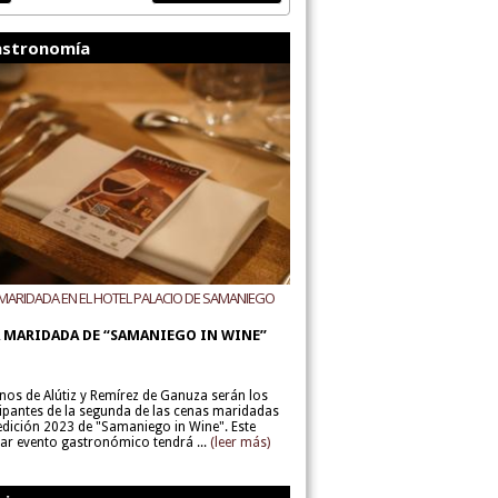
stronomía
MARIDADA EN EL HOTEL PALACIO DE SAMANIEGO
ODEGAS ALÚTIZ Y REMÍREZ DE GANUZA
 MARIDADA DE “SAMANIEGO IN WINE”
inos de Alútiz y Remírez de Ganuza serán los
cipantes de la segunda de las cenas maridadas
 edición 2023 de "Samaniego in Wine". Este
lar evento gastronómico tendrá ...
(leer más)