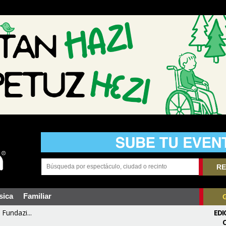
RE
sica
Familiar
Fundazi...
EDI