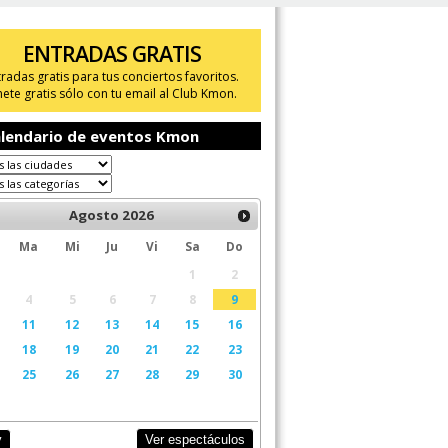
ENTRADAS GRATIS
tradas gratis para tus conciertos favoritos.
ete gratis sólo con tu email al Club Kmon.
lendario de eventos Kmon
Agosto
2026
Ma
Mi
Ju
Vi
Sa
Do
1
2
4
5
6
7
8
9
11
12
13
14
15
16
18
19
20
21
22
23
25
26
27
28
29
30
Ver espectáculos
y