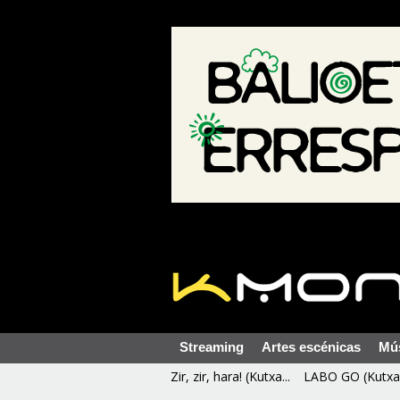
Streaming
Artes escénicas
Mú
Zir, zir, hara! (Kutxa...
LABO GO (Kutxa 