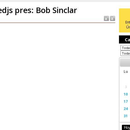
djs pres: Bob Sinclar
En
Ún
Ca
Lu
3
10
17
24
31
Ho