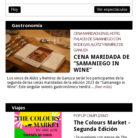
Ver espectáculos
Hoy
Gastronomía
CENA MARIDADA EN EL HOTEL
PALACIO DE SAMANIEGO CON
BODEGAS ALÚTIZ Y REMÍREZ DE
GANUZA
CENA MARIDADA DE
“SAMANIEGO IN
WINE”
Los vinos de Alútiz y Remírez de Ganuza serán los participantes de la
segunda de las cenas maridadas de la edición 2023 de "Samaniego in
Wine". Este singular evento gastronómico tendrá ...
(leer más)
Viajes
POP UP CAMPUZANO
The Colours Market -
Segunda Edición
¿Te quedaste con ganas de The