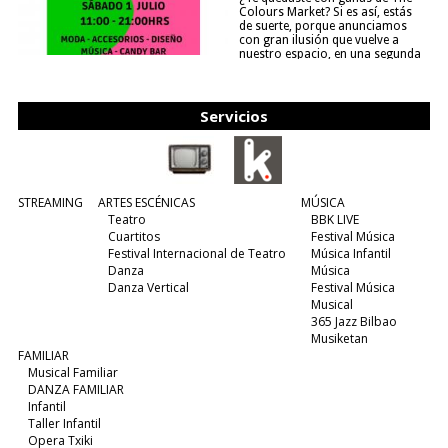
Colours Market? Si es así, estás
de suerte, porque anunciamos
con gran ilusión que vuelve a
nuestro espacio, en una segunda
edición y viene para quedarse....
(leer más)
Servicios
STREAMING
ARTES ESCÉNICAS
MÚSICA
Teatro
BBK LIVE
Cuartitos
Festival Música
Festival Internacional de Teatro
Música Infantil
Danza
Música
Danza Vertical
Festival Música
Musical
365 Jazz Bilbao
Musiketan
FAMILIAR
Musical Familiar
DANZA FAMILIAR
Infantil
Taller Infantil
Opera Txiki