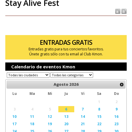
Stay Alive Fest
ENTRADAS GRATIS
Entradas gratis para tus conciertos favoritos.
Únete gratis sólo con tu email al Club Kmon.
Calendario de eventos Kmon
Agosto
2026
Lu
Ma
Mi
Ju
Vi
Sa
Do
1
2
3
4
5
6
7
8
9
10
11
12
13
14
15
16
17
18
19
20
21
22
23
24
25
26
27
28
29
30