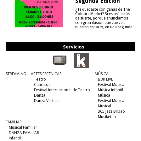
Segunda Edición
¿Te quedaste con ganas de The
Colours Market? Si es así, estás
de suerte, porque anunciamos
con gran ilusión que vuelve a
nuestro espacio, en una segunda
edición y viene para quedarse....
(leer más)
Servicios
STREAMING
ARTES ESCÉNICAS
MÚSICA
Teatro
BBK LIVE
Cuartitos
Festival Música
Festival Internacional de Teatro
Música Infantil
Danza
Música
Danza Vertical
Festival Música
Musical
365 Jazz Bilbao
Musiketan
FAMILIAR
Musical Familiar
DANZA FAMILIAR
Infantil