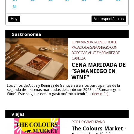
31
Ver espectáculos
Hoy
Gastronomía
CENA MARIDADA EN EL HOTEL
PALACIO DE SAMANIEGO CON
BODEGAS ALÚTIZ Y REMÍREZ DE
GANUZA
CENA MARIDADA DE
“SAMANIEGO IN
WINE”
Los vinos de Alútiz y Remírez de Ganuza serán los participantes de la
segunda de las cenas maridadas de la edición 2023 de "Samaniego in
Wine". Este singular evento gastronómico tendrá ...
(leer más)
Viajes
POP UP CAMPUZANO
The Colours Market -