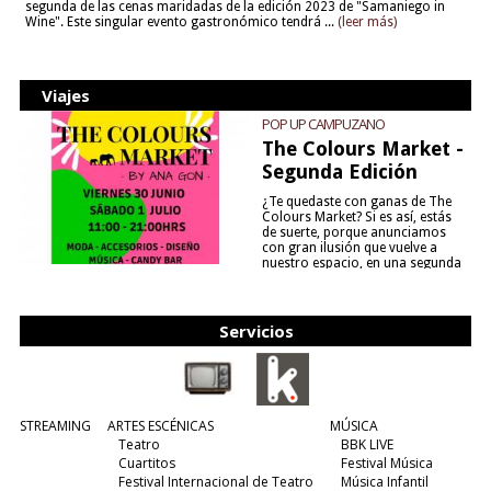
segunda de las cenas maridadas de la edición 2023 de "Samaniego in
Wine". Este singular evento gastronómico tendrá ...
(leer más)
Viajes
POP UP CAMPUZANO
The Colours Market -
Segunda Edición
¿Te quedaste con ganas de The
Colours Market? Si es así, estás
de suerte, porque anunciamos
con gran ilusión que vuelve a
nuestro espacio, en una segunda
edición y viene para quedarse....
(leer más)
Servicios
STREAMING
ARTES ESCÉNICAS
MÚSICA
Teatro
BBK LIVE
Cuartitos
Festival Música
Festival Internacional de Teatro
Música Infantil