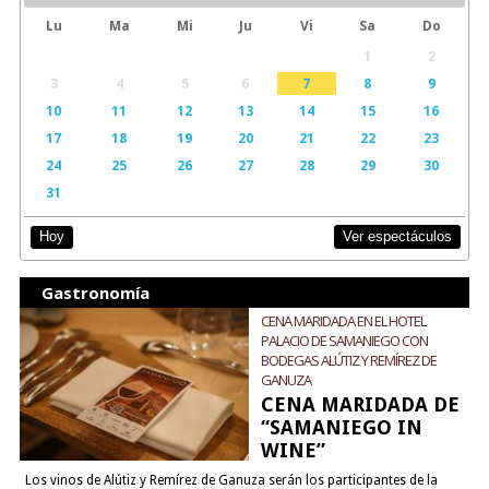
Lu
Ma
Mi
Ju
Vi
Sa
Do
1
2
3
4
5
6
7
8
9
10
11
12
13
14
15
16
17
18
19
20
21
22
23
24
25
26
27
28
29
30
31
Ver espectáculos
Hoy
Gastronomía
CENA MARIDADA EN EL HOTEL
PALACIO DE SAMANIEGO CON
BODEGAS ALÚTIZ Y REMÍREZ DE
GANUZA
CENA MARIDADA DE
“SAMANIEGO IN
WINE”
Los vinos de Alútiz y Remírez de Ganuza serán los participantes de la