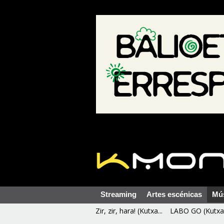
Streaming
Artes escénicas
Mú
Zir, zir, hara! (Kutxa...
LABO GO (Kutxa 