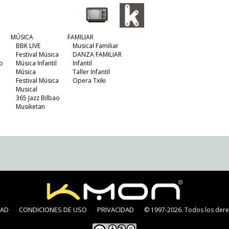
MÚSICA
FAMILIAR
BBK LIVE
Musical Familiar
Festival Música
DANZA FAMILIAR
o
Música Infantil
Infantil
Música
Taller Infantil
Festival Música
Opera Txiki
Musical
365 Jazz Bilbao
Musiketan
DAD
CONDICIONES DE USO
PRIVACIDAD
© 1997-2026. Todos los dere