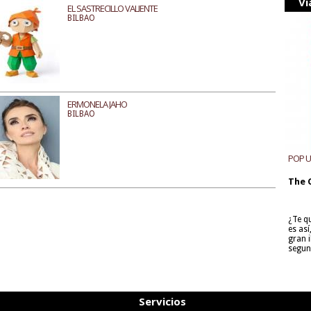
Vi
EL SASTRECILLO VALIENTE
BILBAO
ERMONELA JAHO
BILBAO
POP 
The 
¿Te q
es as
gran i
segun
Servicios