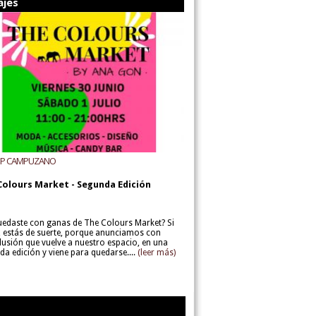
ajes
UP CAMPUZANO
Colours Market - Segunda Edición
uedaste con ganas de The Colours Market? Si
í, estás de suerte, porque anunciamos con
lusión que vuelve a nuestro espacio, en una
da edición y viene para quedarse....
(leer más)