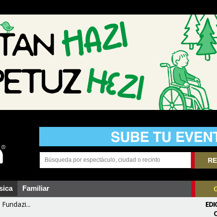
RE
sica
Familiar
Fundazi...
EDI