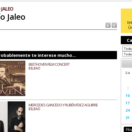
 JALEO
ío Jaleo
En
Ún
Ca
robablemente te interese mucho...
BEETHOVEN FILM CONCERT
BILBAO
Lu
3
10
17
MERCEDES GANCEDO Y RUBÉN FDEZ AGUIRRE
BILBAO
24
31
Ho