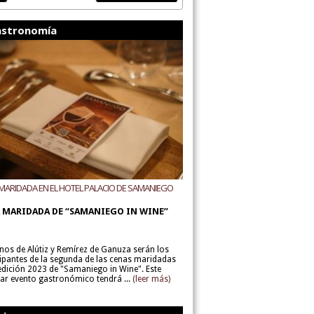
stronomía
MARIDADA EN EL HOTEL PALACIO DE SAMANIEGO
ODEGAS ALÚTIZ Y REMÍREZ DE GANUZA
 MARIDADA DE “SAMANIEGO IN WINE”
inos de Alútiz y Remírez de Ganuza serán los
cipantes de la segunda de las cenas maridadas
 edición 2023 de "Samaniego in Wine". Este
lar evento gastronómico tendrá ...
(leer más)