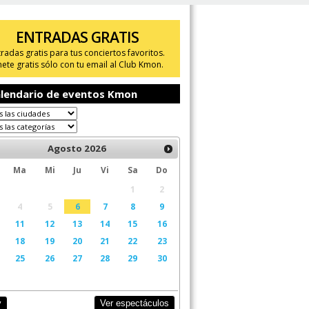
ENTRADAS GRATIS
tradas gratis para tus conciertos favoritos.
ete gratis sólo con tu email al Club Kmon.
lendario de eventos Kmon
Agosto
2026
Ma
Mi
Ju
Vi
Sa
Do
1
2
4
5
6
7
8
9
11
12
13
14
15
16
18
19
20
21
22
23
25
26
27
28
29
30
Ver espectáculos
y