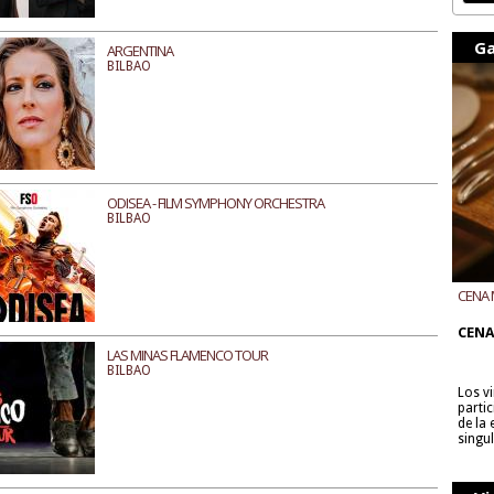
Ga
ARGENTINA
BILBAO
ODISEA - FILM SYMPHONY ORCHESTRA
BILBAO
CENA 
CON B
CENA
LAS MINAS FLAMENCO TOUR
BILBAO
Los v
parti
de la
singu