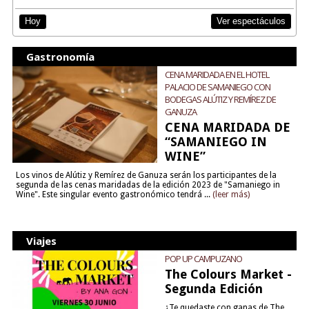
Ver espectáculos
Hoy
Gastronomía
CENA MARIDADA EN EL HOTEL
PALACIO DE SAMANIEGO CON
BODEGAS ALÚTIZ Y REMÍREZ DE
GANUZA
CENA MARIDADA DE
“SAMANIEGO IN
WINE”
Los vinos de Alútiz y Remírez de Ganuza serán los participantes de la
segunda de las cenas maridadas de la edición 2023 de "Samaniego in
Wine". Este singular evento gastronómico tendrá ...
(leer más)
Viajes
POP UP CAMPUZANO
The Colours Market -
Segunda Edición
¿Te quedaste con ganas de The