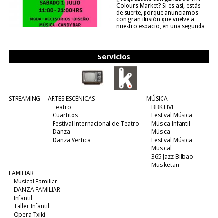
Colours Market? Si es así, estás
de suerte, porque anunciamos
con gran ilusión que vuelve a
nuestro espacio, en una segunda
edición y viene para quedarse....
(leer más)
Servicios
STREAMING
ARTES ESCÉNICAS
MÚSICA
Teatro
BBK LIVE
Cuartitos
Festival Música
Festival Internacional de Teatro
Música Infantil
Danza
Música
Danza Vertical
Festival Música
Musical
365 Jazz Bilbao
Musiketan
FAMILIAR
Musical Familiar
DANZA FAMILIAR
Infantil
Taller Infantil
Opera Txiki