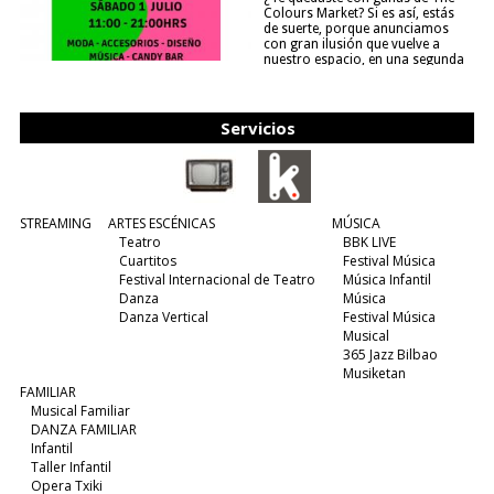
Colours Market? Si es así, estás
de suerte, porque anunciamos
con gran ilusión que vuelve a
nuestro espacio, en una segunda
edición y viene para quedarse....
(leer más)
Servicios
STREAMING
ARTES ESCÉNICAS
MÚSICA
Teatro
BBK LIVE
Cuartitos
Festival Música
Festival Internacional de Teatro
Música Infantil
Danza
Música
Danza Vertical
Festival Música
Musical
365 Jazz Bilbao
Musiketan
FAMILIAR
Musical Familiar
DANZA FAMILIAR
Infantil
Taller Infantil
Opera Txiki