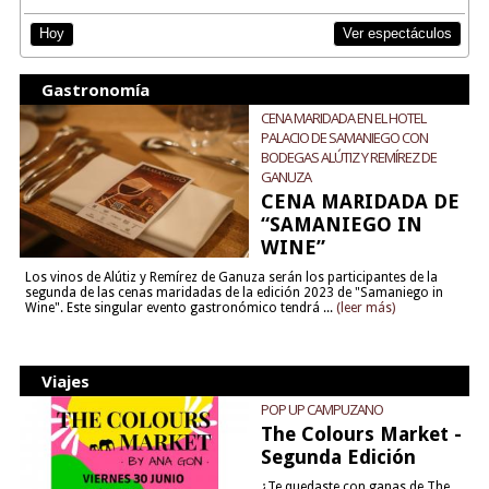
Ver espectáculos
Hoy
Gastronomía
CENA MARIDADA EN EL HOTEL
PALACIO DE SAMANIEGO CON
BODEGAS ALÚTIZ Y REMÍREZ DE
GANUZA
CENA MARIDADA DE
“SAMANIEGO IN
WINE”
Los vinos de Alútiz y Remírez de Ganuza serán los participantes de la
segunda de las cenas maridadas de la edición 2023 de "Samaniego in
Wine". Este singular evento gastronómico tendrá ...
(leer más)
Viajes
POP UP CAMPUZANO
The Colours Market -
Segunda Edición
¿Te quedaste con ganas de The