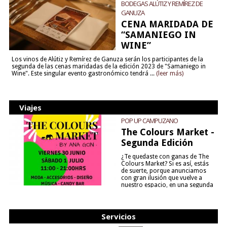
BODEGAS ALÚTIZ Y REMÍREZ DE
GANUZA
CENA MARIDADA DE
“SAMANIEGO IN
WINE”
Los vinos de Alútiz y Remírez de Ganuza serán los participantes de la
segunda de las cenas maridadas de la edición 2023 de "Samaniego in
Wine". Este singular evento gastronómico tendrá ...
(leer más)
Viajes
POP UP CAMPUZANO
The Colours Market -
Segunda Edición
¿Te quedaste con ganas de The
Colours Market? Si es así, estás
de suerte, porque anunciamos
con gran ilusión que vuelve a
nuestro espacio, en una segunda
edición y viene para quedarse....
(leer más)
Servicios