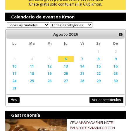
Únete gratis sólo con tu email al Club Kmon.
Calendario de eventos Kmon
Agosto
2026
Lu
Ma
Mi
Ju
Vi
Sa
Do
1
2
3
4
5
6
7
8
9
10
11
12
13
14
15
16
17
18
19
20
21
22
23
24
25
26
27
28
29
30
31
Ver espectáculos
Hoy
Gastronomía
CENA MARIDADA EN EL HOTEL
PALACIO DE SAMANIEGO CON