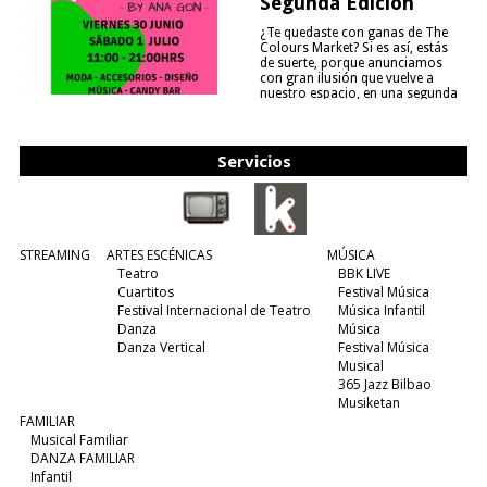
Segunda Edición
¿Te quedaste con ganas de The
Colours Market? Si es así, estás
de suerte, porque anunciamos
con gran ilusión que vuelve a
nuestro espacio, en una segunda
edición y viene para quedarse....
(leer más)
Servicios
STREAMING
ARTES ESCÉNICAS
MÚSICA
Teatro
BBK LIVE
Cuartitos
Festival Música
Festival Internacional de Teatro
Música Infantil
Danza
Música
Danza Vertical
Festival Música
Musical
365 Jazz Bilbao
Musiketan
FAMILIAR
Musical Familiar
DANZA FAMILIAR
Infantil