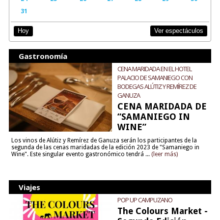
31
Ver espectáculos
Hoy
Gastronomía
CENA MARIDADA EN EL HOTEL
PALACIO DE SAMANIEGO CON
BODEGAS ALÚTIZ Y REMÍREZ DE
GANUZA
CENA MARIDADA DE
“SAMANIEGO IN
WINE”
Los vinos de Alútiz y Remírez de Ganuza serán los participantes de la
segunda de las cenas maridadas de la edición 2023 de "Samaniego in
Wine". Este singular evento gastronómico tendrá ...
(leer más)
Viajes
POP UP CAMPUZANO
The Colours Market -