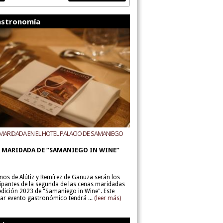
stronomía
MARIDADA EN EL HOTEL PALACIO DE SAMANIEGO
ODEGAS ALÚTIZ Y REMÍREZ DE GANUZA
 MARIDADA DE “SAMANIEGO IN WINE”
inos de Alútiz y Remírez de Ganuza serán los
cipantes de la segunda de las cenas maridadas
 edición 2023 de "Samaniego in Wine". Este
lar evento gastronómico tendrá ...
(leer más)