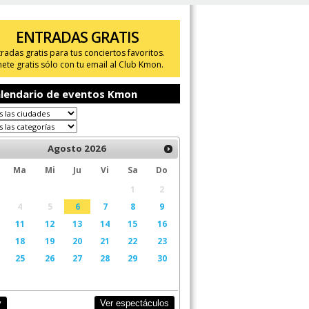
ENTRADAS GRATIS
tradas gratis para tus conciertos favoritos.
ete gratis sólo con tu email al Club Kmon.
lendario de eventos Kmon
Agosto
2026
Ma
Mi
Ju
Vi
Sa
Do
1
2
4
5
6
7
8
9
11
12
13
14
15
16
18
19
20
21
22
23
25
26
27
28
29
30
Ver espectáculos
y