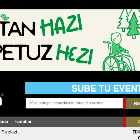
RE
sica
Familiar
Fundazi...
EDI