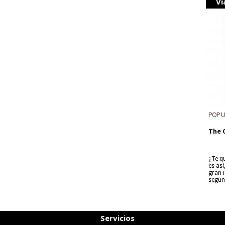
Vi
POP 
The 
¿Te q
es as
gran i
segun
Servicios