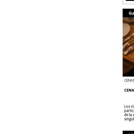
Ga
CENA 
CON B
CENA
Los v
parti
de la
singu