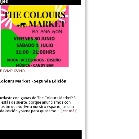
ajes
UP CAMPUZANO
Colours Market - Segunda Edición
uedaste con ganas de The Colours Market? Si
í, estás de suerte, porque anunciamos con
lusión que vuelve a nuestro espacio, en una
da edición y viene para quedarse....
(leer más)