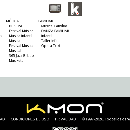
MÚSICA
FAMILIAR
BBK LIVE
Musical Familiar
Festival Música
DANZA FAMILIAR
o
Música Infantil
Infantil
Música
Taller Infantil
Festival Música
Opera Txiki
Musical
365 Jazz Bilbao
Musiketan
DAD
CONDICIONES DE USO
PRIVACIDAD
© 1997-2026. Todos los dere