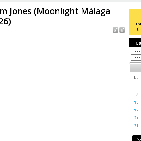
m Jones (Moonlight Málaga
26)
En
Ún
Ca
Lu
3
10
17
24
31
Ho