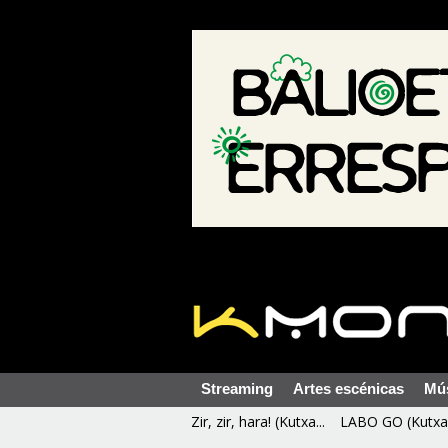
Streaming
Artes escénicas
Mú
Zir, zir, hara! (Kutxa...
LABO GO (Kutxa 