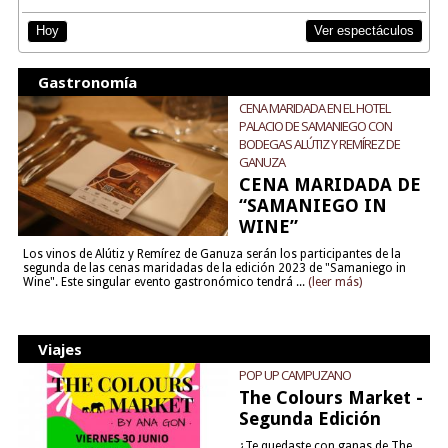
Ver espectáculos
Hoy
Gastronomía
CENA MARIDADA EN EL HOTEL
PALACIO DE SAMANIEGO CON
BODEGAS ALÚTIZ Y REMÍREZ DE
GANUZA
CENA MARIDADA DE
“SAMANIEGO IN
WINE”
Los vinos de Alútiz y Remírez de Ganuza serán los participantes de la
segunda de las cenas maridadas de la edición 2023 de "Samaniego in
Wine". Este singular evento gastronómico tendrá ...
(leer más)
Viajes
POP UP CAMPUZANO
The Colours Market -
Segunda Edición
¿Te quedaste con ganas de The