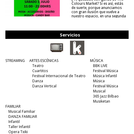
Colours Market? Si es así, estás
de suerte, porque anunciamos
con gran ilusión que vuelve a
nuestro espacio, en una segunda
edición y viene para quedarse....
(leer más)
Servicios
STREAMING
ARTES ESCÉNICAS
MÚSICA
Teatro
BBK LIVE
Cuartitos
Festival Música
Festival Internacional de Teatro
Música Infantil
Danza
Música
Danza Vertical
Festival Música
Musical
365 Jazz Bilbao
Musiketan
FAMILIAR
Musical Familiar
DANZA FAMILIAR
Infantil
Taller Infantil
Opera Txiki