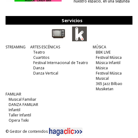
nuestro espacio, en una segunda
edición y viene para quedarse....
(leer más)
Servicios
STREAMING
ARTES ESCÉNICAS
MÚSICA
Teatro
BBK LIVE
Cuartitos
Festival Música
Festival Internacional de Teatro
Música Infantil
Danza
Música
Danza Vertical
Festival Música
Musical
365 Jazz Bilbao
Musiketan
FAMILIAR
Musical Familiar
DANZA FAMILIAR
Infantil
Taller Infantil
Opera Txiki
© Gestor de contenidos