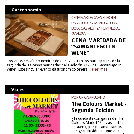
Gastronomía
CENA MARIDADA EN EL HOTEL
PALACIO DE SAMANIEGO CON
BODEGAS ALÚTIZ Y REMÍREZ DE
GANUZA
CENA MARIDADA DE
“SAMANIEGO IN
WINE”
Los vinos de Alútiz y Remírez de Ganuza serán los participantes de la
segunda de las cenas maridadas de la edición 2023 de "Samaniego in
Wine". Este singular evento gastronómico tendrá ...
(leer más)
Viajes
POP UP CAMPUZANO
The Colours Market -
Segunda Edición
¿Te quedaste con ganas de The
Colours Market? Si es así, estás
de suerte, porque anunciamos
con gran ilusión que vuelve a