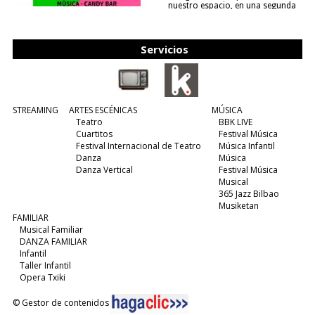
nuestro espacio, en una segunda
edición y viene para quedarse....
(leer más)
Servicios
STREAMING
ARTES ESCÉNICAS
MÚSICA
Teatro
BBK LIVE
Cuartitos
Festival Música
Festival Internacional de Teatro
Música Infantil
Danza
Música
Danza Vertical
Festival Música
Musical
365 Jazz Bilbao
Musiketan
FAMILIAR
Musical Familiar
DANZA FAMILIAR
Infantil
Taller Infantil
Opera Txiki
© Gestor de contenidos