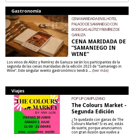
Gastronomía
CENA MARIDADA EN EL HOTEL
PALACIO DE SAMANIEGO CON
BODEGAS ALÚTIZ Y REMÍREZ DE
GANUZA
CENA MARIDADA DE
“SAMANIEGO IN
WINE”
Los vinos de Alútiz y Remírez de Ganuza serán los participantes de la
segunda de las cenas maridadas de la edición 2023 de "Samaniego in
Wine". Este singular evento gastronómico tendrá ...
(leer más)
Viajes
POP UP CAMPUZANO
The Colours Market -
Segunda Edición
¿Te quedaste con ganas de The
Colours Market? Si es así, estás
de suerte, porque anunciamos
con gran ilusión que vuelve a