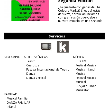
Segunda Edición
¿Te quedaste con ganas de The
Colours Market? Si es así, estás
de suerte, porque anunciamos
con gran ilusión que vuelve a
nuestro espacio, en una segunda
edición y viene para quedarse....
(leer más)
Servicios
STREAMING
ARTES ESCÉNICAS
MÚSICA
Teatro
BBK LIVE
Cuartitos
Festival Música
Festival Internacional de Teatro
Música Infantil
Danza
Música
Danza Vertical
Festival Música
Musical
365 Jazz Bilbao
Musiketan
FAMILIAR
Musical Familiar
DANZA FAMILIAR
Infantil