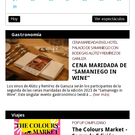
31
Ver espectáculos
Hoy
Gastronomía
CENA MARIDADA EN EL HOTEL
PALACIO DE SAMANIEGO CON
BODEGAS ALÚTIZ Y REMÍREZ DE
GANUZA
CENA MARIDADA DE
“SAMANIEGO IN
WINE”
Los vinos de Alútiz y Remírez de Ganuza serán los participantes de la
segunda de las cenas maridadas de la edición 2023 de "Samaniego in
Wine". Este singular evento gastronómico tendrá ...
(leer más)
Viajes
POP UP CAMPUZANO
The Colours Market -