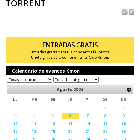
TORRENT
ENTRADAS GRATIS
Entradas gratis para tus conciertos favoritos.
Únete gratis sólo con tu email al Club Kmon.
Calendario de eventos Kmon
Agosto
2026
Lu
Ma
Mi
Ju
Vi
Sa
Do
1
2
3
4
5
6
7
8
9
10
11
12
13
14
15
16
17
18
19
20
21
22
23
24
25
26
27
28
29
30